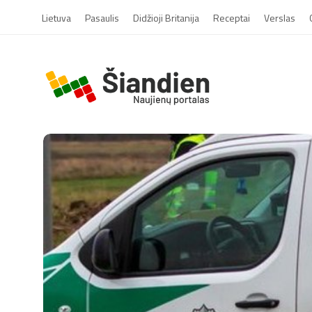
Lietuva
Pasaulis
Didžioji Britanija
Receptai
Verslas
S
i
a
n
d
i
e