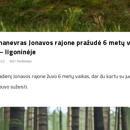
manevras Jonavos rajone pražudė 6 metų v
– ligoninėje
2022
867 Peržiūrėjo
dienį Jonavos rajone žuvo 6 metų vaikas, dar du kartu su j
buvo sužeisti.