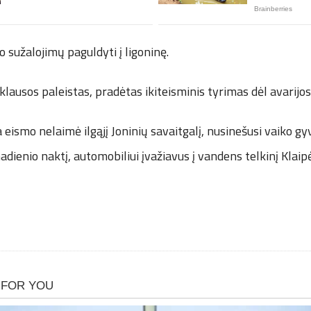
no sužalojimų paguldyti į ligoninę.
klausos paleistas, pradėtas ikiteisminis tyrimas dėl avarijos
a eismo nelaimė ilgąjį Joninių savaitgalį, nusinešusi vaiko g
dienio naktį, automobiliui įvažiavus į vandens telkinį Klaip