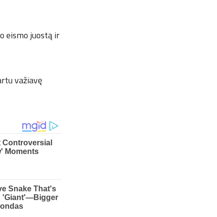
o eismo juostą ir
artu važiavę