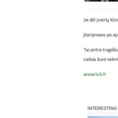
Jie dėl įvairių kū
Įtariamasis po ap
Tai antra tragišk
vaikas žuvo sekma
www.tv3.lt