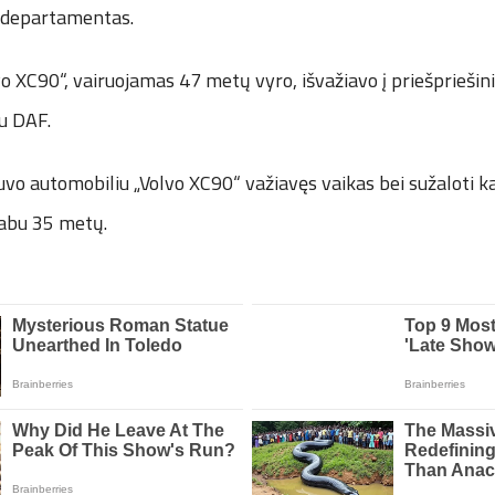
s departamentas.
o XC90“, vairuojamas 47 metų vyro, išvažiavo į priešpriešini
ku DAF.
uvo automobiliu „Volvo XC90“ važiavęs vaikas bei sužaloti k
 abu 35 metų.