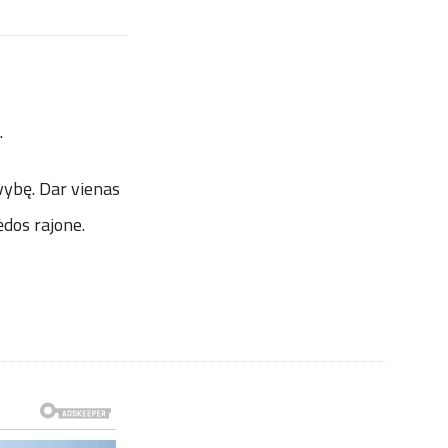
.
yvybę. Dar vienas
ėdos rajone.