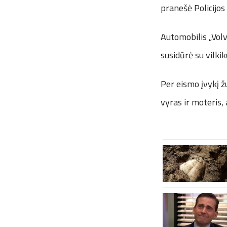
pranešė Policijo
Automobilis „Volv
susidūrė su vilki
Per eismo įvykį ž
vyras ir moteris,