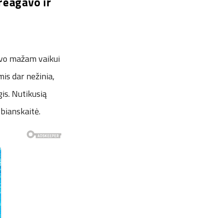
ureagavo ir
savo mažam vaikui
mis dar nežinia,
gis. Nutikusią
Ibianskaitė.