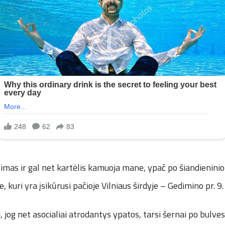
usimas ir gal net kartėlis kamuoja mane, ypač po šiandienin
 kuri yra įsikūrusi pačioje Vilniaus širdyje – Gedimino pr. 9.
, jog net asocialiai atrodantys ypatos, tarsi šernai po bulves