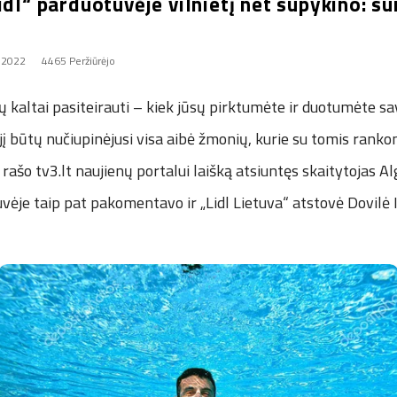
idl“ parduotuvėje vilnietį net supykino: s
, 2022
4465 Peržiūrėjo
sų kaltai pasiteirauti – kiek jūsų pirktumėte ir duotumėte 
i jį būtų nučiupinėjusi visa aibė žmonių, kurie su tomis ranko
 rašo tv3.lt naujienų portalui laišką atsiuntęs skaitytojas Al
uvėje taip pat pakomentavo ir „Lidl Lietuva“ atstovė Dovilė 