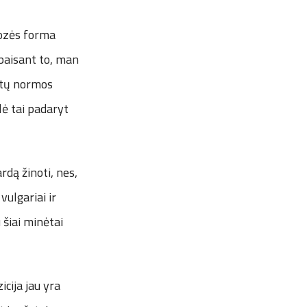
liozės forma
epaisant to, man
būtų normos
lė tai padaryt
ardą žinoti, nes,
vulgariai ir
 šiai minėtai
icija jau yra