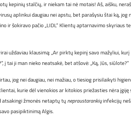
otų kepinių stalčių, ir niekam tai nė motais! Aš, aišku, neraš
 virusų aplinkui daugiau nei apstu, bet parašysiu štai ką, jog
ino ir šokiravo pačio „LIDL“ Klientų aptarnavimo skyriaus te
tvirai uždaviau klausimą: „Ar pirktų kepinį savo mažyliui, ku
“, į tai ji man nieko neatsakė, bet atšovė: „Ką, Jūs, siūlote?“
rtau, jog nei daugiau, nei mažiau, o tiesiog prisilaikyti higi
 klientai, kurie dėl vienokios ar kitokios priežasties nėra įgiję
kad atsakingi žmonės netaptų tų
nepraustarankių
infekcijų neš
o savo pasipiktinimą Algis.