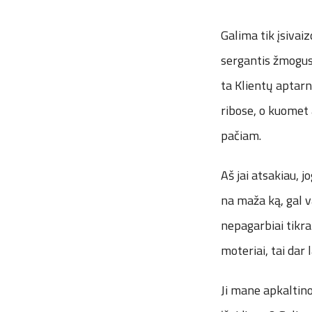
Galima tik įsivaiz
sergantis žmogus 
ta Klientų aptarn
ribose, o kuomet a
pačiam.
Aš jai atsakiau, j
na maža ką, gal va
nepagarbiai tikra
moteriai, tai dar 
Ji mane apkaltino,