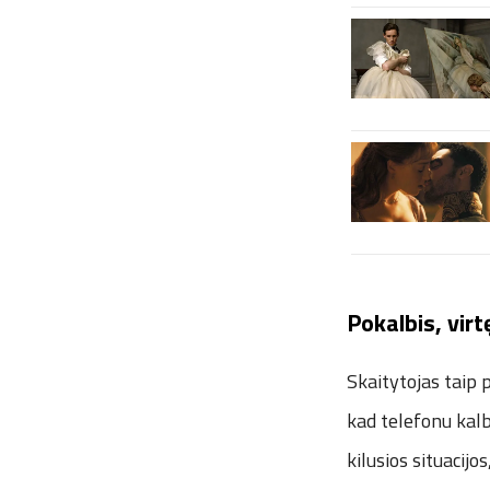
Pokalbis, virt
Skaitytojas taip p
kad telefonu kalb
kilusios situacijo