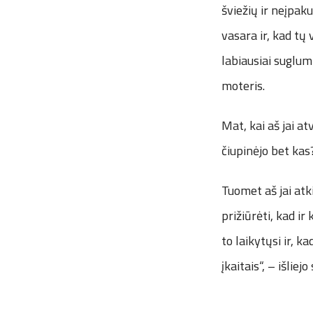
šviežių ir neįpaku
vasara ir, kad tų
labiausiai suglum
moteris.
Mat, kai aš jai a
čiupinėjo bet kas?
Tuomet aš jai atki
prižiūrėti, kad ir
to laikytųsi ir, 
įkaitais“, – išliej