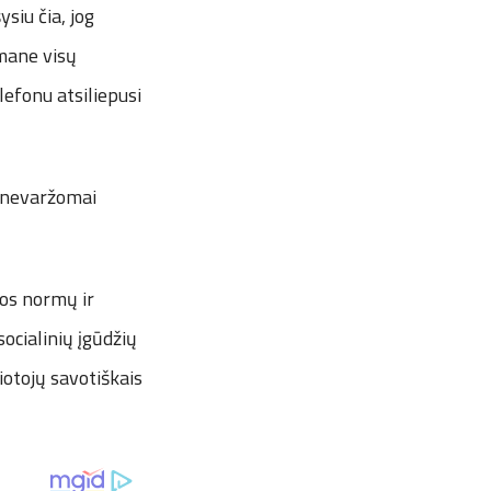
ysiu čia, jog
 mane visų
lefonu atsiliepusi
rį nevaržomai
enos normų ir
 socialinių įgūdžių
iotojų savotiškais