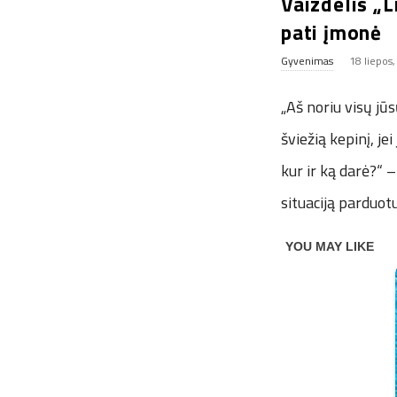
Vaizdelis „L
pati įmonė
Gyvenimas
18 liepos
„Aš noriu visų jū
šviežią kepinį, je
kur ir ką darė?“ –
situaciją parduot