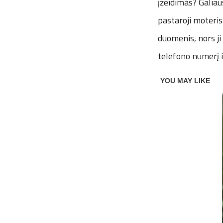
įžeidimas? Galiausi
pastaroji moteris 
duomenis, nors ji
telefono numerį ir 