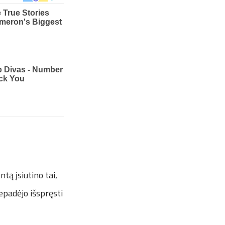
tą įsiutino tai,
epadėjo išspręsti