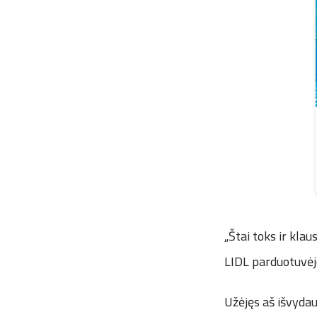
„Štai toks ir kla
LIDL parduotuvėje,
Užėjęs aš išvydau