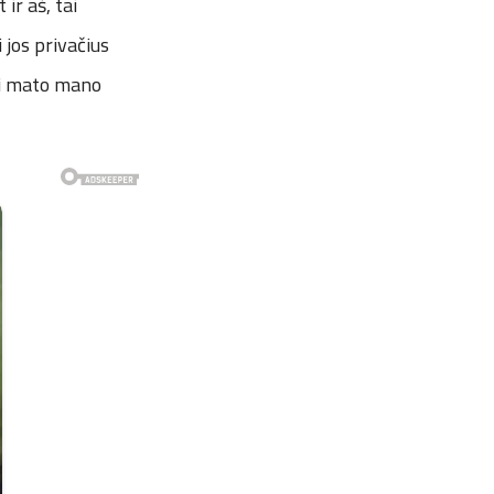
 ir aš, tai
 jos privačius
 ji mato mano