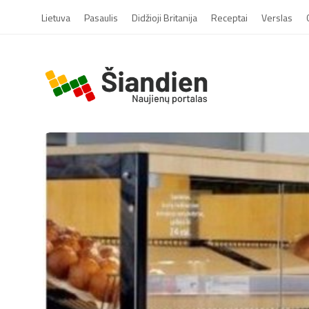
Lietuva
Pasaulis
Didžioji Britanija
Receptai
Verslas
S
i
a
n
d
i
e