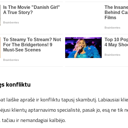
ęs konfliktu
at laiške aprašė ir konfliktu tapusį skambutį. Labiausiai klien
ėjusi klientų aptarnavimo specialistė, pasak jo, esą ne tik n
s, tačiau ir nemandagiai kalbėjo.