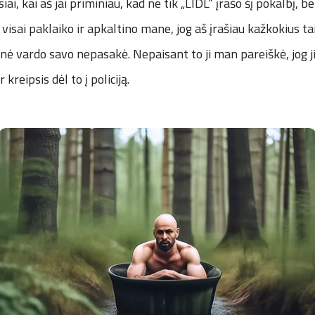
ai, kai aš jai priminiau, kad ne tik „LIDL“ įrašo šį pokalbį, bet
visai paklaiko ir apkaltino mane, jog aš įrašiau kažkokius tai
 nė vardo savo nepasakė. Nepaisant to ji man pareiškė, jog
kreipsis dėl to į policiją.