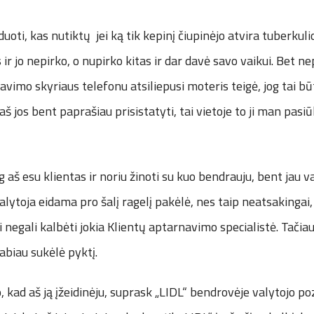
duoti, kas nutiktų jei ką tik kepinį čiupinėjo atvira tuberku
ir jo nepirko, o nupirko kitas ir dar davė savo vaikui. Bet n
avimo skyriaus telefonu atsiliepusi moteris teigė, jog tai 
š jos bent paprašiau prisistatyti, tai vietoje to ji man pasiū
og aš esu klientas ir noriu žinoti su kuo bendrauju, bent jau v
lytoja eidama pro šalį ragelį pakėlė, nes taip neatsakingai, 
i negali kalbėti jokia Klientų aptarnavimo specialistė. Tačiau
labiau sukėlė pyktį.
 kad aš ją įžeidinėju, suprask „LIDL“ bendrovėje valytojo poz