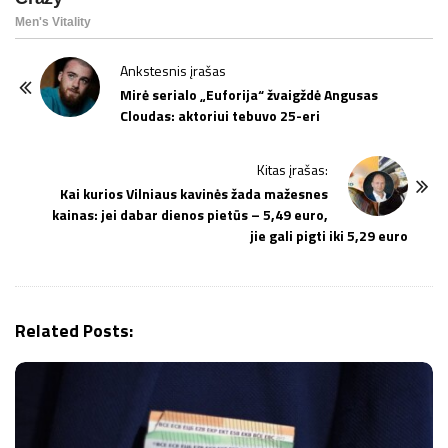
P
Ankstesnis įrašas
o
Mirė serialo „Euforija“ žvaigždė Angusas
Cloudas: aktoriui tebuvo 25-eri
s
t
Kitas įrašas:
N
Kai kurios Vilniaus kavinės žada mažesnes
a
kainas: jei dabar dienos pietūs – 5,49 euro,
v
jie gali pigti iki 5,29 euro
i
g
a
Related Posts:
t
i
o
n