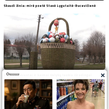
Skaudi žinia: mirė poetė Stasė Lygutaitė-Bucevičienė
Lietuvos miestai ir kaimai Velykų laukia išradingai
pasipuošę: išvyskite neeilinius kūrinius