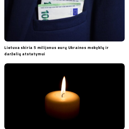
Lietuva skiria 5 milijonus eurų Ukrainos mokyklų ir
darželių atstatymui