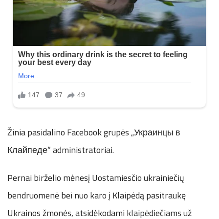
Žinia pasidalino Facebook grupės „Украинцы в
Клайпеде“ administratoriai.
Pernai birželio mėnesį Uostamiesčio ukrainiečių
bendruomenė bei nuo karo į Klaipėdą pasitraukę
Ukrainos žmonės, atsidėkodami klaipėdiečiams už