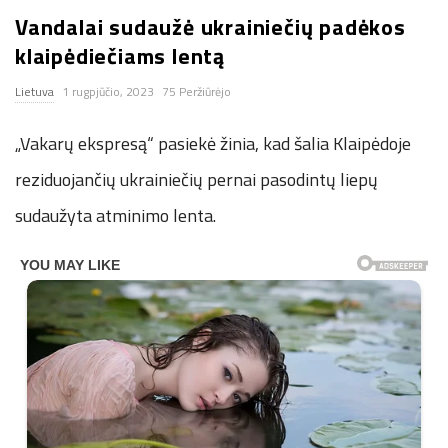
Vandalai sudaužė ukrainiečių padėkos
n
klaipėdiečiams lentą
.
Lietuva
1 rugpjūčio, 2023
75 Peržiūrėjo
n
„Vakarų ekspresą“ pasiekė žinia, kad šalia Klaipėdoje
e
reziduojančių ukrainiečių pernai pasodintų liepų
sudaužyta atminimo lenta.
t