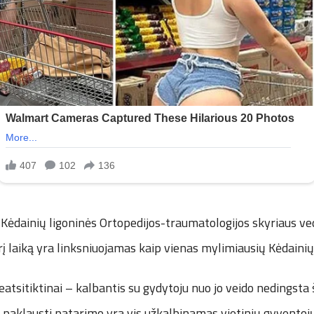
u Kėdainių ligoninės Ortopedijos-traumatologijos skyriaus ve
 laiką yra linksniuojamas kaip vienas mylimiausių Kėdainių
eatsitiktinai – kalbantis su gydytoju nuo jo veido nedingsta 
paklausti patarimo yra vis užkalbinamas vietinių gyventojų,