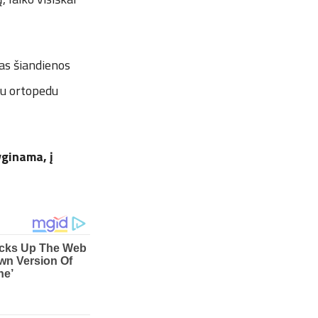
ias šiandienos
ju ortopedu
yginama, į