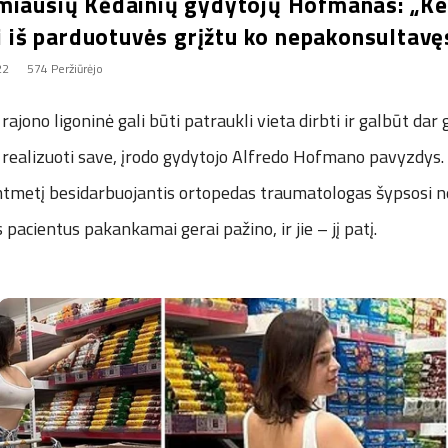
miausių Kėdainių gydytojų Hofmanas: „Ke
ei iš parduotuvės grįžtu ko nepakonsultavę
22
574 Peržiūrėjo
rajono ligoninė gali būti patraukli vieta dirbti ir galbūt dar
 realizuoti save, įrodo gydytojo Alfredo Hofmano pavyzdys.
mtmetį besidarbuojantis ortopedas traumatologas šypsosi 
is pacientus pakankamai gerai pažino, ir jie – jį patį.