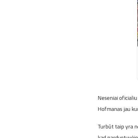
Neseniai oficiali
Hofmanas jau kurį
Turbūt taip yra n
kad parduotuvėje 