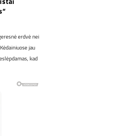
istai
s“
 geresnė erdvė nei
 Kėdainiuose jau
neslėpdamas, kad