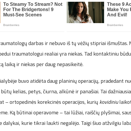
raumatologų darbas ir nebuvo iš tų vėžių stipriai išmuštas.
pedui traumatologui realiai yra niekas. Tad kontaktiniu būdu
ą laiką ir niekas per daug nepasikeitė.
ialybėje buvo atidėta daug planinių operacijų, pradedant nu
 būtų kelias, petys, čiurna, alkūnė ir panašiai. Tai dažniaus
pat – ortopedinės korekcinės operacijos, kurių
kovidiniu
laiko
me. Ką būtinai operavome – tai lūžiai, raiščių plyšimai, sau
 dalykai, kurie tikrai laukti negalėjo. Taigi šiuo atžvilgiu la