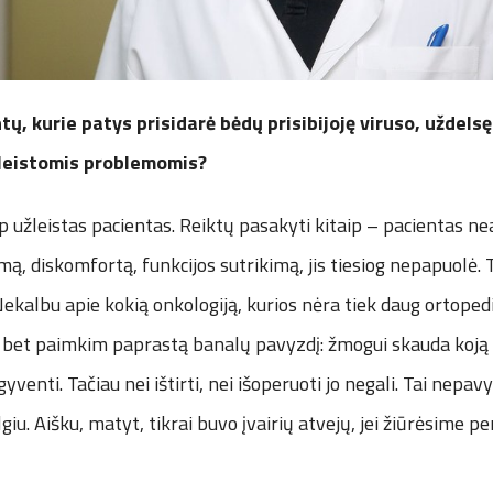
ų, kurie patys prisidarė bėdų prisibijoję viruso, uždelsę 
žleistomis problemomis?
ip užleistas pacientas. Reiktų pasakyti kitaip – pacientas nea
, diskomfortą, funkcijos sutrikimą, jis tiesiog nepapuolė. T
kalbu apie kokią onkologiją, kurios nėra tiek daug ortopedi
 bet paimkim paprastą banalų pavyzdį: žmogui skauda koją ir 
 gyventi. Tačiau nei ištirti, nei išoperuoti jo negali. Tai nepav
iu. Aišku, matyt, tikrai buvo įvairių atvejų, jei žiūrėsime per