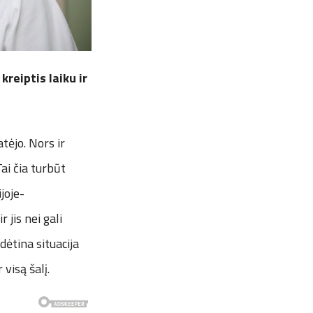
kreiptis laiku ir
tėjo. Nors ir
ai čia turbūt
joje-
jis nei gali
ydėtina situacija
 visą šalį.