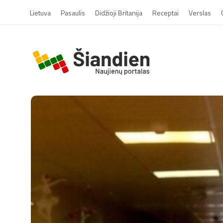
Lietuva
Pasaulis
Didžioji Britanija
Receptai
Verslas
S
i
a
n
d
i
e