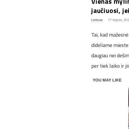
Vienas myli
jaučiuosi, j
Lietuva
17 liepos, 20
Tai, kad mažesnė 
dideliame mieste
daugiau nei deši
per tiek laiko ir j