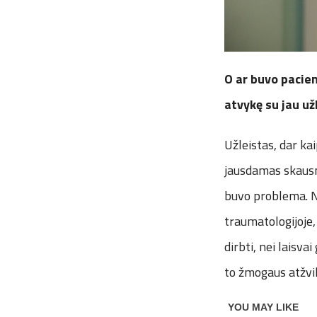
O ar buvo pacient
atvykę su jau u
Užleistas, dar ka
jausdamas skausmą
buvo problema. Ne
traumatologijoje,
dirbti, nei laisvai
to žmogaus atžvilg