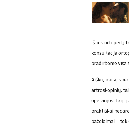
Išties ortopedų t
konsultacija orto
pradirbome visą t
Aišku, mūsų spec
artroskopinių: tai
operacijos. Taip 
praktiškai nedarė
pažeidimai – tokie