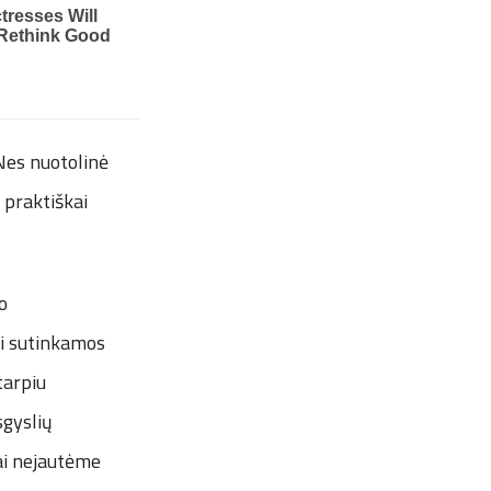
 Nes nuotolinė
 praktiškai
o
iai sutinkamos
tarpiu
sgyslių
bai nejautėme