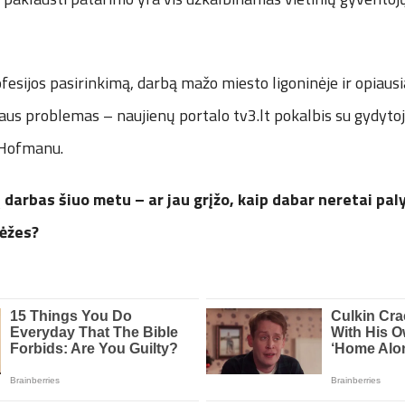
fesijos pasirinkimą, darbą mažo miesto ligoninėje ir opiaus
aus problemas – naujienų portalo tv3.lt pokalbis su gydyto
 Hofmanu.
 darbas šiuo metu – ar jau grįžo, kaip dabar neretai pal
ėžes?