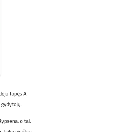
dėju tapęs A.
 gydytojų.
šypsena, o tai,
 laiko visiškai