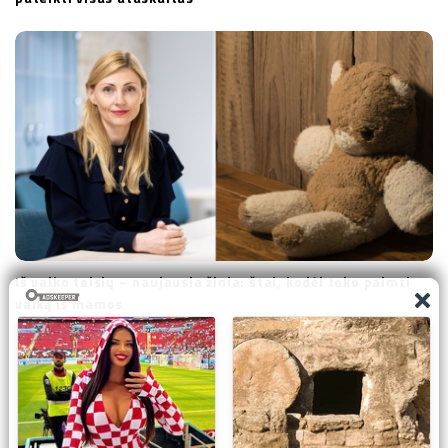
Iš vaiko teisių – naujausia žinia: štai, kodėl teko paimti
vaiką iš mamos