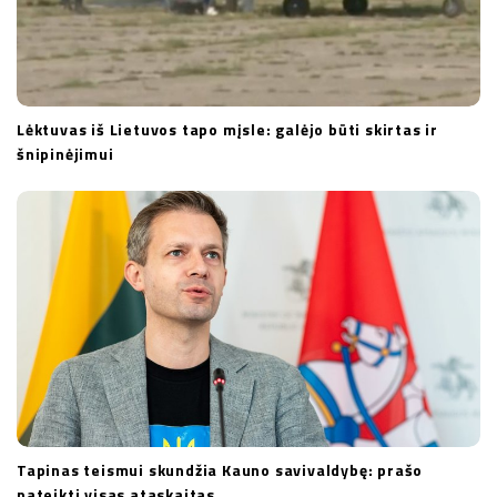
Lėktuvas iš Lietuvos tapo mįsle: galėjo būti skirtas ir
šnipinėjimui
Tapinas teismui skundžia Kauno savivaldybę: prašo
pateikti visas ataskaitas