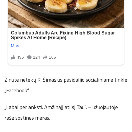
Žinute netektį R. Šimašius pasidalijo socialiniame tinkle
„Facebook“.
„Labai per anksti. Amžinąjį atilsį Tau“, – užuojautoje
rašė sostinės meras.