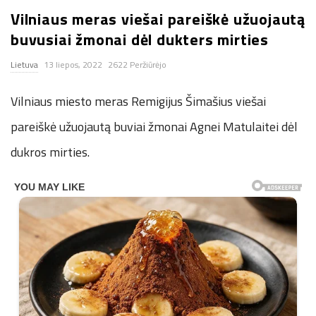
Vilniaus meras viešai pareiškė užuojautą
n
buvusiai žmonai dėl dukters mirties
.
Lietuva
13 liepos, 2022
2622 Peržiūrėjo
n
Vilniaus miesto meras Remigijus Šimašius viešai
e
pareiškė užuojautą buviai žmonai Agnei Matulaitei dėl
dukros mirties.
t