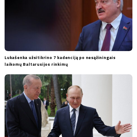
n
Lukašenka užsitikrino 7 kadenciją po nesąžiningais
laikomų Baltarusijos rinkimų