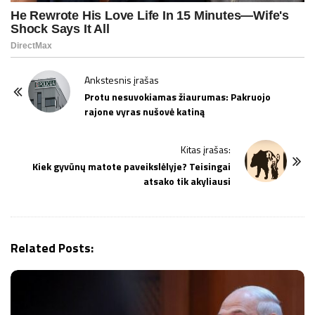
P
Ankstesnis įrašas
o
Protu nesuvokiamas žiaurumas: Pakruojo
rajone vyras nušovė katiną
s
t
Kitas įrašas:
N
Kiek gyvūnų matote paveikslėlyje? Teisingai
a
atsako tik akyliausi
v
i
g
Related Posts:
a
t
i
o