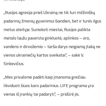
„Rusijos agresija prieš Ukrainą ne tik turi milžiniškų
padarinių žmonių gyvenimui šiandien, bet ir turės ilgus
metus ateityje. Suniokoti miestai, Rusijos palikta
metalo laužu paversta ginkluotė, aplinkos – oro,
vandens ir dirvožemio – tarša darys neigiamą įtaką ne
vienos ukrainiečių kartos sveikatai“, – sakė V.
Sinkevičius.
„Mes privalome padėti kaip įmanoma greičiau
likviduoti šiuos karo padarinius. LIFE programa yra
vienas iš įrankių tai padaryti“, – pridūrė jis.