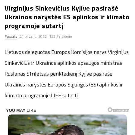
Virginijus Sinkevičius Kyjive pasirašė
n
Ukrainos narystės ES aplinkos ir klimato
.
programoje sutartį
Pasaulis
24 birželio, 2022
123 Peržiūrėjo
n
Lietuvos deleguotas Europos Komisijos narys Virginijus
e
Sinkevičius ir Ukrainos aplinkos apsaugos ministras
t
Ruslanas Striletsas penktadienį Kyjive pasirašė
Ukrainos narystės Europos Sąjungos (ES) aplinkos ir
klimato programoje LIFE sutartį.