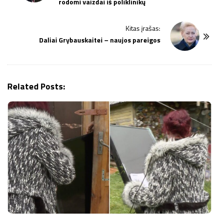
rodomi vaizdai iš poliklinikų
s
t
Kitas įrašas:
N
Daliai Grybauskaitei – naujos pareigos
a
v
i
g
Related Posts:
a
t
i
o
n