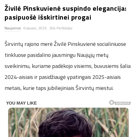
Živilė Pinskuvienė suspindo elegancija:
n
pasipuošė išskirtinei progai
.
Naujienos
6 sausio, 2025
204 Peržiūrėjo
n
Širvintų rajono merė Živilė Pinskuvienė socialiniuose
e
tinkluose pasidalino jausmingu Naujųjų metų
sveikinimu, kuriame padėkojo visiems, buvusiems šalia
t
2024-aisiais ir pasidžiaugė ypatingais 2025-aisiais
metais, kurie taps jubiliejiniais Širvintų miestui.