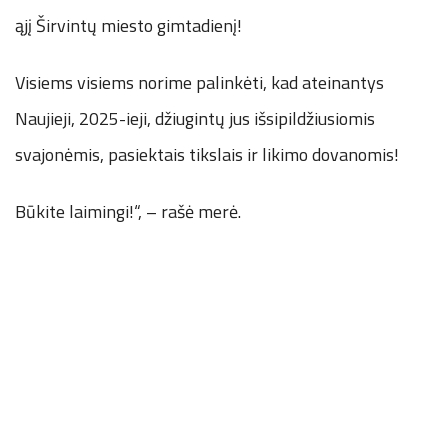
ąjį Širvintų miesto gimtadienį!
Visiems visiems norime palinkėti, kad ateinantys
Naujieji, 2025-ieji, džiugintų jus išsipildžiusiomis
svajonėmis, pasiektais tikslais ir likimo dovanomis!
Būkite laimingi!“, – rašė merė.