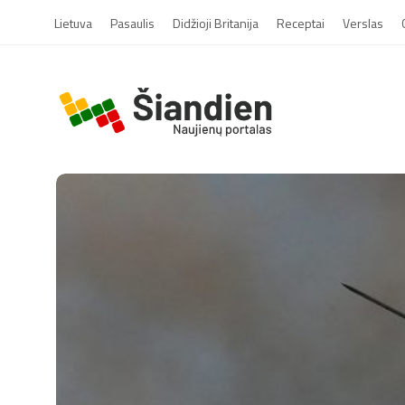
Lietuva
Pasaulis
Didžioji Britanija
Receptai
Verslas
S
i
a
n
d
i
e