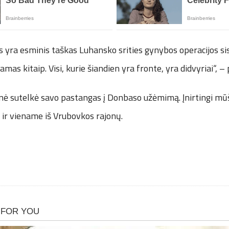
s yra esminis taškas Luhansko srities gynybos operacijos s
amas kitaip. Visi, kurie šiandien yra fronte, yra didvyriai“, – 
ė sutelkė savo pastangas į Donbaso užėmimą. Įnirtingi mūši
 ir viename iš Vrubovkos rajonų.