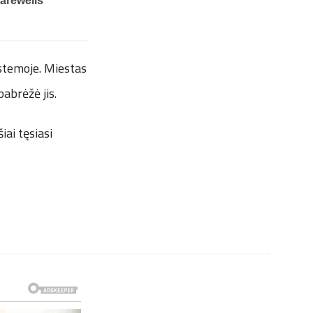
istemoje. Miestas
pabrėžė jis.
ai tęsiasi