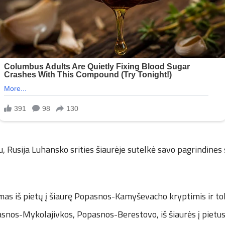
u, Rusija Luhansko srities šiaurėje sutelkė savo pagrindine
s iš pietų į šiaurę Popasnos-Kamyševacho kryptimis ir toli
snos-Mykolajivkos, Popasnos-Berestovo, iš šiaurės į pietu