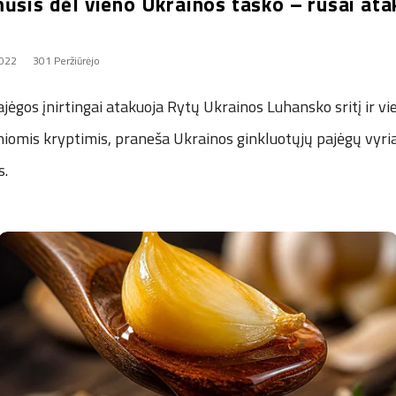
ūšis dėl vieno Ukrainos taško – rusai atak
2022
301 Peržiūrėjo
ajėgos įnirtingai atakuoja Rytų Ukrainos Luhansko sritį ir v
niomis kryptimis, praneša Ukrainos ginkluotųjų pajėgų vyri
s.