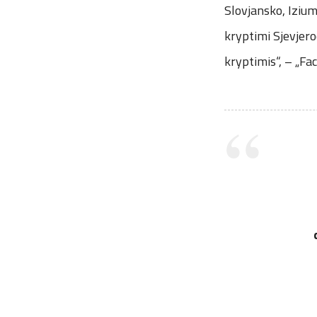
Slovjansko, Iziu
kryptimi Sjevjer
kryptimis“, – „Fa