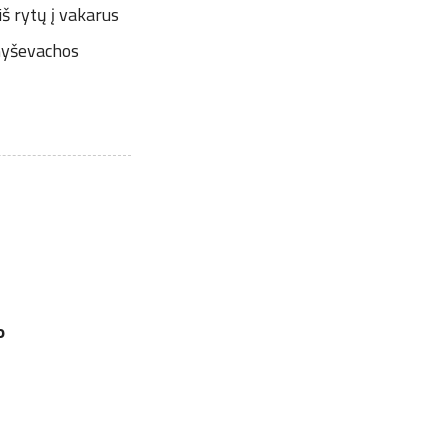
š rytų į vakarus
myševachos
o