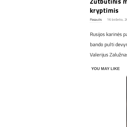
Žūtbūtinis m
kryptimis
Pasaulis
16 birželio, 
Rusijos karinės p
bando pulti devy
Valerijus Zalužna