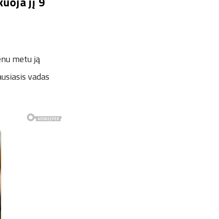
uoja jį 9
ienu metu ją
ausiasis vadas