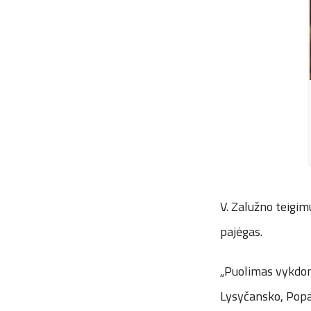
V. Zalužno teigim
pajėgas.
„Puolimas vykdoma
Lysyčansko, Popa