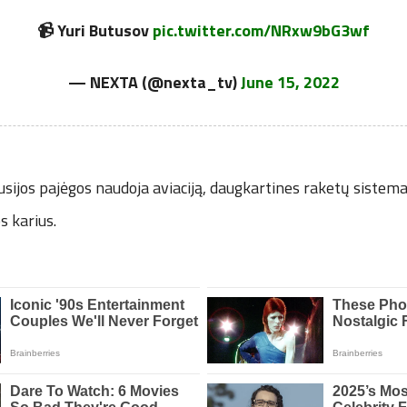
📹 Yuri Butusov
pic.twitter.com/NRxw9bG3wf
— NEXTA (@nexta_tv)
June 15, 2022
usijos pajėgos naudoja aviaciją, daugkartines raketų sistemas 
s karius.