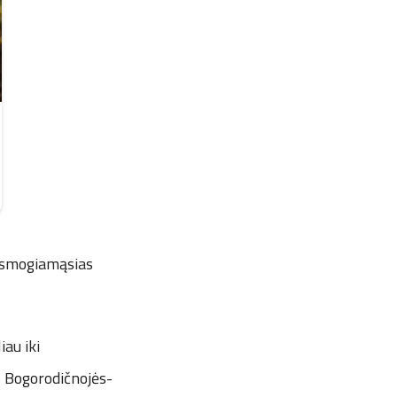
s smogiamąsias
au iki
s Bogorodičnojės-