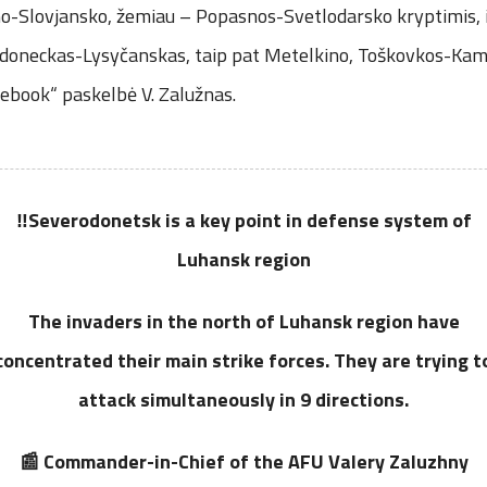
mo-Slovjansko, žemiau – Popasnos-Svetlodarsko kryptimis, i
odoneckas-Lysyčanskas, taip pat Metelkino, Toškovkos-Ka
cebook“ paskelbė V. Zalužnas.
‼️Severodonetsk is a key point in defense system of
Luhansk region
The invaders in the north of Luhansk region have
concentrated their main strike forces. They are trying t
attack simultaneously in 9 directions.
📰 Commander-in-Chief of the AFU Valery Zaluzhny