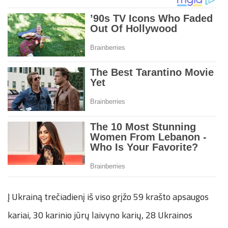
Į Ukrainą trečiadienį iš viso grįžo 59 krašto apsaugos
kariai, 30 karinio jūrų laivyno karių, 28 Ukrainos