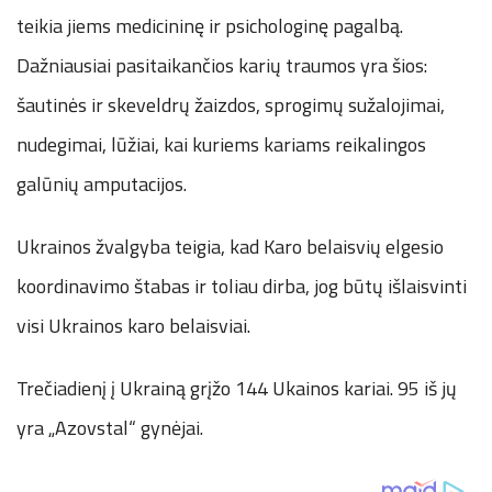
teikia jiems medicininę ir psichologinę pagalbą.
Dažniausiai pasitaikančios karių traumos yra šios:
šautinės ir skeveldrų žaizdos, sprogimų sužalojimai,
nudegimai, lūžiai, kai kuriems kariams reikalingos
galūnių amputacijos.
Ukrainos žvalgyba teigia, kad Karo belaisvių elgesio
koordinavimo štabas ir toliau dirba, jog būtų išlaisvinti
visi Ukrainos karo belaisviai.
Trečiadienį į Ukrainą grįžo 144 Ukainos kariai. 95 iš jų
yra „Azovstal“ gynėjai.