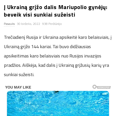
Į Ukrainą grįžo dalis Mariupolio gynėjų:
n
beveik visi sunkiai sužeisti
.
Pasaulis
30 birželio, 2022
938 Peržiūrėjo
n
Trečiadienį Rusija ir Ukraina apsikeitė karo belaisviais, į
e
Ukrainą grįžo 144 kariai. Tai buvo didžiausias
apsikeitimas karo belaisviais nuo Rusijos invazijos
t
pradžios. Aiškėja, kad dalis į Ukrainą grįžusių karių yra
sunkiai sužeisti.