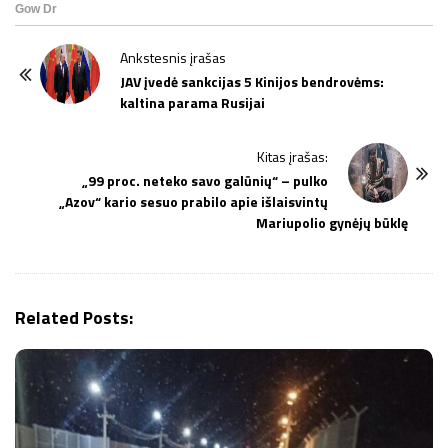
P
Ankstesnis įrašas
o
JAV įvedė sankcijas 5 Kinijos bendrovėms:
kaltina parama Rusijai
s
t
Kitas įrašas:
N
„99 proc. neteko savo galūnių“ – pulko
a
„Azov“ kario sesuo prabilo apie išlaisvintų
v
Mariupolio gynėjų būklę
i
g
a
Related Posts:
t
i
o
n