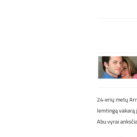
24-erių metų Arno
lemtingą vakarą 
Abu vyrai anksčia