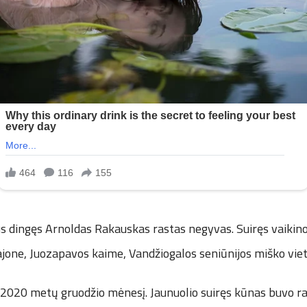
s dingęs Arnoldas Rakauskas rastas negyvas. Suiręs vaikin
jone, Juozapavos kaime, Vandžiogalos seniūnijos miško viet
 2020 metų gruodžio mėnesį. Jaunuolio suiręs kūnas buvo ras