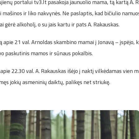
jienų portalui tv3.lt pasakoja jaunuolio mama, tą kartą A.
i mašinos ir liko nakvynės. Ne paslaptis, kad bičiulio namu
i gėrė alkoholį, o su jais kartu ir pats A. Rakauskas.
ą apie 21 val. Arnoldas skambino mamai į Jonavą – įspėjo, k
uvo paskutinis mamos ir sūnaus pokalbis.
 apie 22.30 val. A. Rakauskas išėjo į naktį vilkėdamas vien ma
męs jokių asmeninių daiktų, palikęs net striukę.