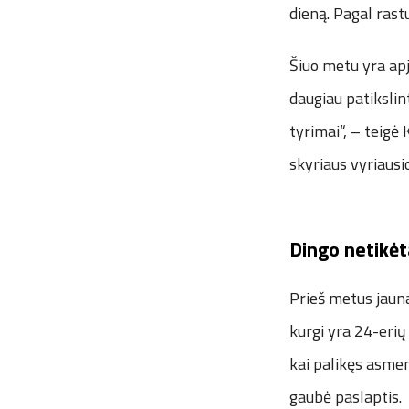
dieną. Pagal rast
Šiuo metu yra apj
daugiau patikslin
tyrimai“, – teig
skyriaus vyriausio
Dingo netikėt
Prieš metus jauna
kurgi yra 24-eri
kai palikęs asmeni
gaubė paslaptis.