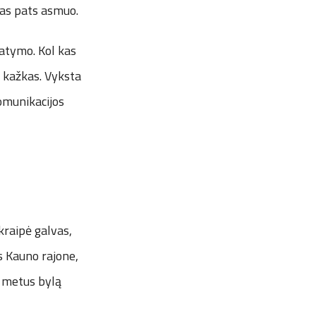
 tas pats asmuo.
tatymo. Kol kas
r kažkas. Vyksta
omunikacijos
kraipė galvas,
s Kauno rajone,
us metus bylą