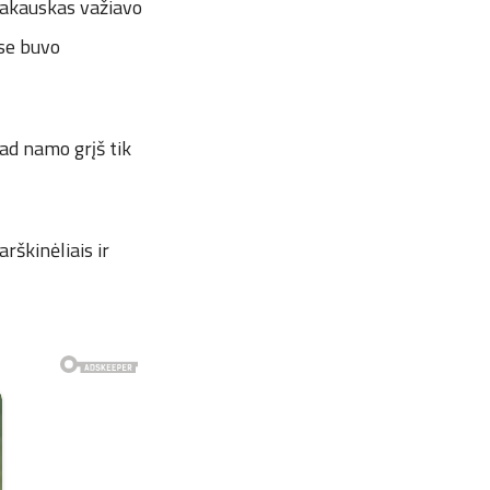
 Rakauskas važiavo
ose buvo
ad namo grįš tik
rškinėliais ir