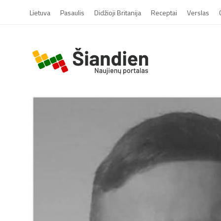
Lietuva
Pasaulis
Didžioji Britanija
Receptai
Verslas
S
i
a
n
d
i
e