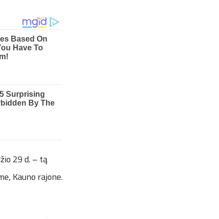
io 29 d. – tą
me, Kauno rajone.