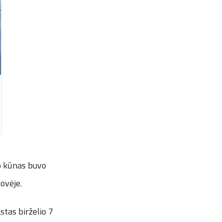
o kūnas buvo
ovėje.
tas birželio 7