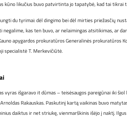
us kūno likučius buvo patvirtinta jo tapatybė, kad tai tikrai
ungti du tyrimai: dėl dingimo bei dėl mirties priežasčių nus
ti negalime, kas ten buvo, ar nelaimingas atsitikimas, ar da
ė Kauno apygardos prokuratūros Generalinės prokuratūros K
ji specialistė T. Merkevičiūtė.
ai
s vyras išgaravo it dūmas – teisėsaugos pareigūnai iki šiol 
ų Arnoldas Rakauskas. Paskutinį kartą vaikinas buvo matyta
nius daiktus ir net striukę, vienmarškinis išėjo į naktį. Ilg