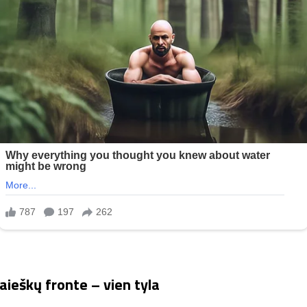
aieškų fronte – vien tyla