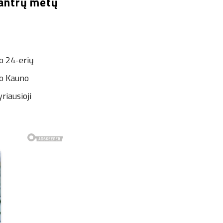
santrų metų
o 24-erių
no Kauno
riausioji