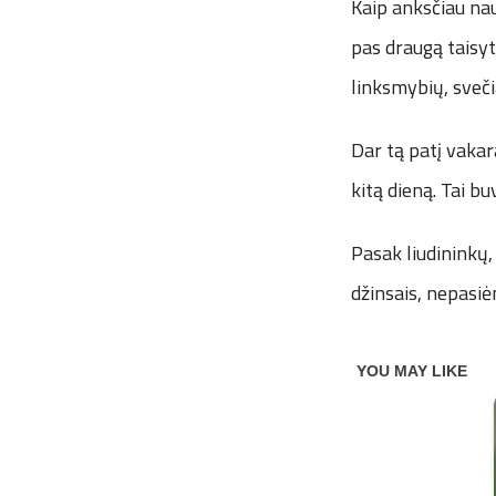
Kaip anksčiau nau
pas draugą taisyt
linksmybių, svečia
Dar tą patį vakar
kitą dieną. Tai b
Pasak liudininkų,
džinsais, nepasiė