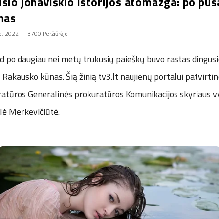
usio jonaviškio istorijos atomazga: po pu
ūnas
io, 2022
3700 Peržiūrėjo
ad po daugiau nei metų trukusių paieškų buvo rastas dingusi
 Rakausko kūnas. Šią žinią tv3.lt naujienų portalui patvirti
atūros Generalinės prokuratūros Komunikacijos skyriaus vy
ilė Merkevičiūtė.