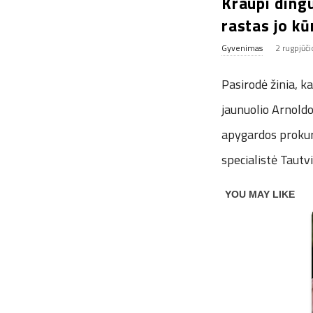
Kraupi ding
rastas jo k
Gyvenimas
2 rugpjūč
Pasirodė žinia, k
jaunuolio Arnoldo
apygardos prokur
specialistė Tautv