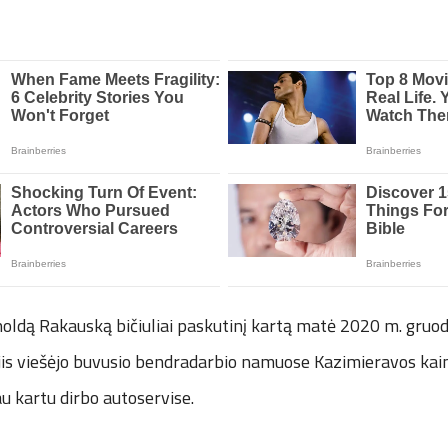
ldą Rakauską bičiuliai paskutinį kartą matė 2020 m. gruodž
jis viešėjo buvusio bendradarbio namuose Kazimieravos kai
u kartu dirbo autoservise.