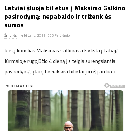
Latviai šluoja bilietus į Maksimo Galkino
n
pasirodymą: nepabaido ir triženklės
.
sumos
Žmonės
14 birželio, 2022
388 Peržiūrėjo
n
Rusų komikas Maksimas Galkinas atvyksta į Latviją –
e
Jūrmaloje rugpjūčio 4 dieną jis teigia surengsiantis
t
pasirodymą, į kurį beveik visi bilietai jau išparduoti.