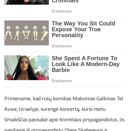
Primename, kad rusų komikas Maksimas Galkinas Tel
Avive, Izraelyje, surengė koncertą, kurio metu
šmaikščiai pasisakė apie Kremliaus propagandistus. Jis
pasišaipė iš propagandistų Olgos Skabejevos ir