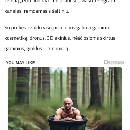
ženklą „Primadonna“. Tai pranešė „Mash Telegram“
kanalas, remdamasis šaltiniu.
Su prekės ženklu visų pirma bus galima gaminti
kosmetiką, dronus, 3D akinius, nėščiosioms skirtus
gaminius, ginklus ir amuniciją.