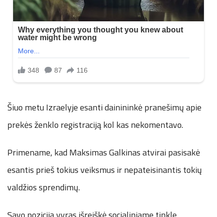
Šiuo metu Izraelyje esanti dainininkė pranešimų apie
prekės ženklo registraciją kol kas nekomentavo.
Primename, kad Maksimas Galkinas atvirai pasisakė
esantis prieš tokius veiksmus ir nepateisinantis tokių
valdžios sprendimų.
Savo poziciją vyras išreiškė socialiniame tinkle.