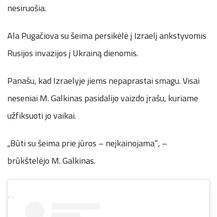
nesiruošia.
Ala Pugačiova su šeima persikėlė į Izraelį ankstyvomis
Rusijos invazijos į Ukrainą dienomis.
Panašu, kad Izraelyje jiems nepaprastai smagu. Visai
neseniai M. Galkinas pasidalijo vaizdo įrašu, kuriame
užfiksuoti jo vaikai.
„Būti su šeima prie jūros – neįkainojamaׅ“, –
brūkštelėjo M. Galkinas.