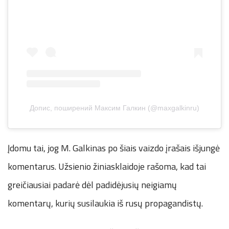
Допис, поширений Максим Галкин (@maxgalkinru)
Įdomu tai, jog M. Galkinas po šiais vaizdo įrašais išjungė
komentarus. Užsienio žiniasklaidoje rašoma, kad tai
greičiausiai padarė dėl padidėjusių neigiamų
komentarų, kurių susilaukia iš rusų propagandistų.