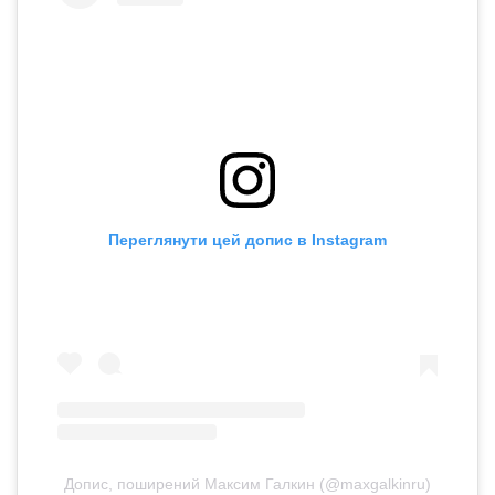
Переглянути цей допис в Instagram
Допис, поширений Максим Галкин (@maxgalkinru)