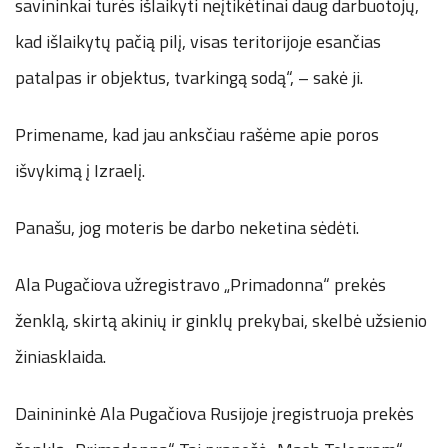
savininkai turės išlaikyti neįtikėtinai daug darbuotojų,
kad išlaikytų pačią pilį, visas teritorijoje esančias
patalpas ir objektus, tvarkingą sodą“, – sakė ji.
Primename, kad jau anksčiau rašėme apie poros
išvykimą į Izraelį.
Panašu, jog moteris be darbo neketina sėdėti.
Ala Pugačiova užregistravo „Primadonna“ prekės
ženklą, skirtą akinių ir ginklų prekybai, skelbė užsienio
žiniasklaida.
Dainininkė Ala Pugačiova Rusijoje įregistruoja prekės