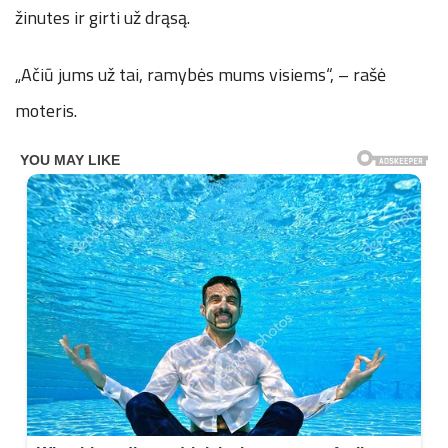
žinutes ir girti už drąsą.
„Ačiū jums už tai, ramybės mums visiems“, – rašė
moteris.