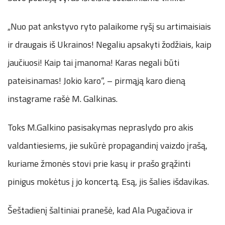
„Nuo pat ankstyvo ryto palaikome ryšį su artimaisiais
ir draugais iš Ukrainos! Negaliu apsakyti žodžiais, kaip
jaučiuosi! Kaip tai įmanoma! Karas negali būti
pateisinamas! Jokio karo“, – pirmąją karo dieną
instagrame rašė M. Galkinas.
Toks M.Galkino pasisakymas nepraslydo pro akis
valdantiesiems, jie sukūrė propagandinį vaizdo įrašą,
kuriame žmonės stovi prie kasų ir prašo grąžinti
pinigus mokėtus į jo koncertą. Esą, jis šalies išdavikas.
Šeštadienį šaltiniai pranešė, kad Ala Pugačiova ir