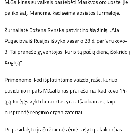
M.Galkinas su vaikais pastebėti Maskvos oro uoste, jie
paliko šalį. Manoma, kad šeima apsistos Jūrmaloje.
Žurnalistė Božena Rynska patvirtino šią žinią: „Ala
Pugačiova iš Rusijos išvyko vasario 28 d. per Vnukovo-
3. Tai pranešė gyventojas, kuris tą pačią dieną išskrido į
Angliją.“
Primename, kad išplatintame vaizdo įraše, kuriuo
pasidalijo ir pats M.Galkinas pranešama, kad kovo 14-
ąją turėjęs vykti koncertas yra atšaukiamas, taip
nusprendė renginio organizatoriai.
Po pasidalytu įrašu žmonės ėmė rašyti palaikančias