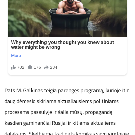
Pats M. Galkinas teigia parengęs programą, kurioje itin
daug dėmesio skiriama aktualiausiems politiniams
procesams pasaulyje ir šalia mūsų, propagandą
kasdien gaminančiai Rusijai ir kitiems aktualiems
dalykams. Skelbiama, kad pats komikas savo gimtojoje