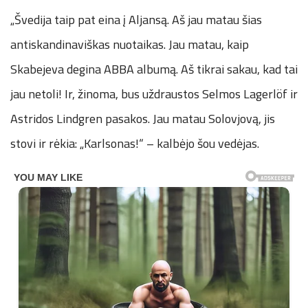
„Švedija taip pat eina į Aljansą. Aš jau matau šias
antiskandinaviškas nuotaikas. Jau matau, kaip
Skabejeva degina ABBA albumą. Aš tikrai sakau, kad tai
jau netoli! Ir, žinoma, bus uždraustos Selmos Lagerlöf ir
Astridos Lindgren pasakos. Jau matau Solovjovą, jis
stovi ir rėkia: „Karlsonas!“ – kalbėjo šou vedėjas.