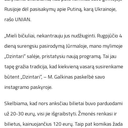
Rusijoje dėl pasisakymų apie Putiną, karą Ukrainoje,
rašo UNIAN.
„Mieli bičiuliai, nekantrauju jus nudžiuginti. Rugpjūčio 4
dieną surengsiu pasirodymą Jūrmaloje, mano mylimoje
„Dzintari“ salėje, pristatysiu naują programą. Tai jau
tapę gražia tradicija, kad kiekvieną vasarą susirenkame
būtent „Dzintari“, – M. Galkinas paskelbė savo
instagramo paskyroje.
Skelbiama, kad nors anksčiau bilietai buvo parduodami
už 20-30 eurų, visi jie išgraibstyti. Žmonės renkasi ir
bilietus, kainuojančius 120 eurų. Taip pat komikas žada