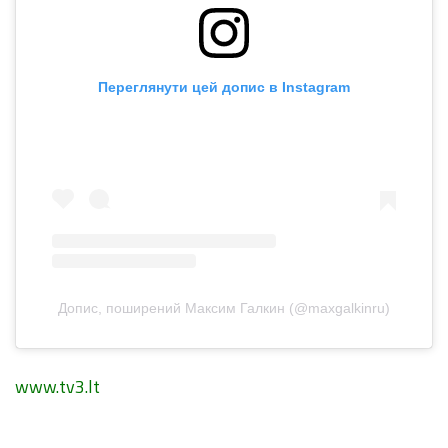
Переглянути цей допис в Instagram
Допис, поширений Максим Галкин (@maxgalkinru)
www.tv3.lt