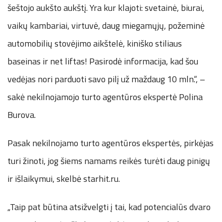
šeštojo aukšto aukštį. Yra kur klajoti: svetainė, biurai,
vaikų kambariai, virtuvė, daug miegamųjų, požeminė
automobilių stovėjimo aikštelė, kiniško stiliaus
baseinas ir net liftas! Pasirodė informacija, kad šou
vedėjas nori parduoti savo pilį už maždaug 10 mln.“, –
sakė nekilnojamojo turto agentūros ekspertė Polina
Burova.
Pasak nekilnojamo turto agentūros ekspertės, pirkėjas
turi žinoti, jog šiems namams reikės turėti daug pinigų
ir išlaikymui, skelbė starhit.ru.
„Taip pat būtina atsižvelgti į tai, kad potencialūs dvaro