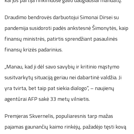
kai jos partija rinkimuose gavo daugiausiai mandatų.
Draudimo bendrovės darbuotojui Simonai Dirsei su
pandemija susidoroti padės ankstesnė Šimonytės, kaip
finansų ministrės, patirtis sprendžiant pasaulinės
finansų krizės padarinius.
„Manau, kad ji dėl savo savybių ir kritinio mąstymo
susitvarkytų situaciją geriau nei dabartinė valdžia. Ji
yra tvirta, bet taip pat siekia dialogo”, – naujienų
agentūrai AFP sakė 33 metų vilnietis.
Premjeras Skvernelis, populiaresnis tarp mažas
pajamas gaunančių kaimo rinkėjų, pažadėjo tęsti kovą