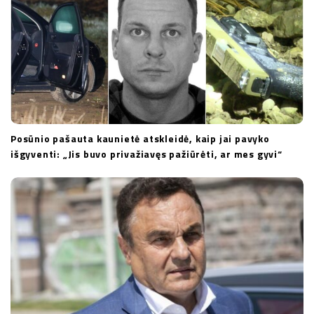
n
Posūnio pašauta kaunietė atskleidė, kaip jai pavyko
išgyventi: „Jis buvo privažiavęs pažiūrėti, ar mes gyvi“