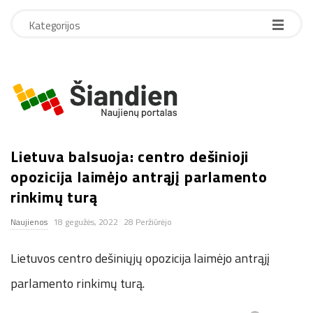
Kategorijos
S
i
Lietuva balsuoja: centro dešinioji
a
opozicija laimėjo antrąjį parlamento
n
rinkimų turą
Naujienos
18 gegužės, 2022
28 Peržiūrėjo
d
Lietuvos centro dešiniųjų opozicija laimėjo antrąjį
i
parlamento rinkimų turą.
e