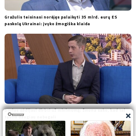
Gražulis teisinasi norėjęs palaikyti 35 mlrd. eurų ES
paskolą Ukrainai: įvyko žmogiška klaida
Darius gėdijasi dirbti už minimumą: žmona sako, kad tai
tęstis daugiau nebegali