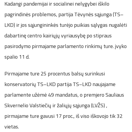
Kadangi pandemijai ir socialinei nelygybei iškilo
pagrindinės problemos, partija Tėvynės sąjunga (TS–
LKD) ir jos sąjungininkės turėjo puikias sąlygas nugalėti
dabartinę centro kairiųjų vyriausybę po stipraus
pasirodymo pirmajame parlamento rinkimų ture. įvyko
spalio 11 d.
Pirmajame ture 25 procentus balsų surinkusi
konservatorių TS–LKD partija TS–LKD naujajame
parlamente užėmė 49 mandatus, o premjero Sauliaus
Skvernelio Valstiečių ir žaliųjų sąjunga (LVŽS) ,
pirmajame ture gavusi 17 proc., iš viso iškovojo tik 32
vietas.