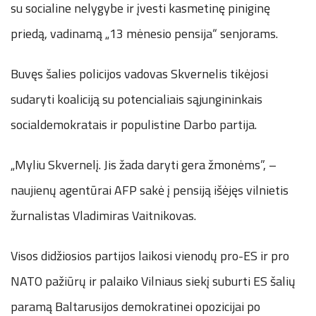
su socialine nelygybe ir įvesti kasmetinę piniginę
priedą, vadinamą „13 mėnesio pensija“ senjorams.
Buvęs šalies policijos vadovas Skvernelis tikėjosi
sudaryti koaliciją su potencialiais sąjungininkais
socialdemokratais ir populistine Darbo partija.
„Myliu Skvernelį. Jis žada daryti gera žmonėms”, –
naujienų agentūrai AFP sakė į pensiją išėjęs vilnietis
žurnalistas Vladimiras Vaitnikovas.
Visos didžiosios partijos laikosi vienodų pro-ES ir pro
NATO pažiūrų ir palaiko Vilniaus siekį suburti ES šalių
paramą Baltarusijos demokratinei opozicijai po