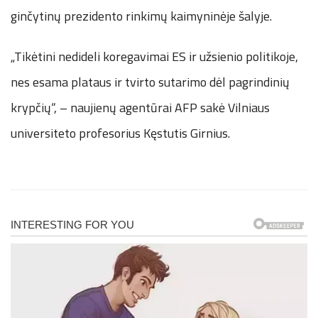
ginčytinų prezidento rinkimų kaimyninėje šalyje.
„Tikėtini nedideli koregavimai ES ir užsienio politikoje,
nes esama plataus ir tvirto sutarimo dėl pagrindinių
krypčių“, – naujienų agentūrai AFP sakė Vilniaus
universiteto profesorius Kęstutis Girnius.