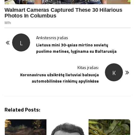
P
Ankstesnis įrašas
L
o
Lietuva mini 30-ąsias mirtino sovietų
puolimo metines, lyginama su Baltarusija
s
t
Kitas įrašas:
N
K
Koronavirusu užsikrėtę lietuviai balsuoja
a
automobilinėse rinkimų apylinkėse
v
i
g
Related Posts:
a
t
i
o