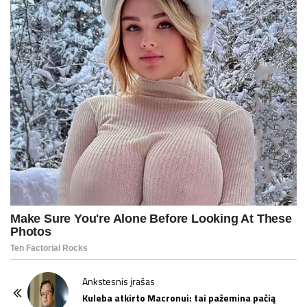
P
Ankstesnis įrašas
o
Kuleba atkirto Macronui: tai pažemina pačią