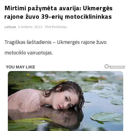
Mirtimi pažymėta avarija: Ukmergės
n
rajone žuvo 39-erių motociklininkas
.
Lietuva
4 birželio, 2022
356 Peržiūrėjo
n
Tragiškas šeštadienis – Ukmergės rajone žuvo
e
motociklo vairuotojas.
t