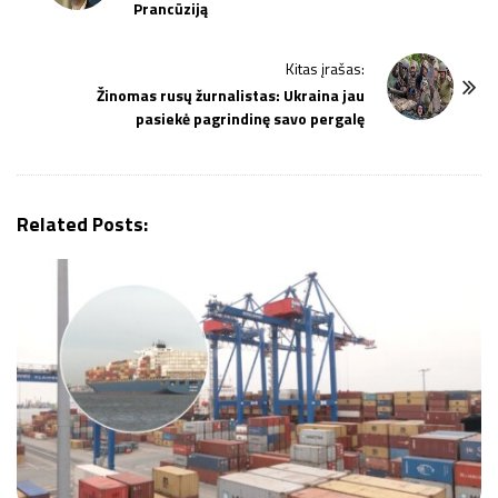
Prancūziją
s
t
Kitas įrašas:
N
Žinomas rusų žurnalistas: Ukraina jau
a
pasiekė pagrindinę savo pergalę
v
i
g
Related Posts:
a
t
i
o
n