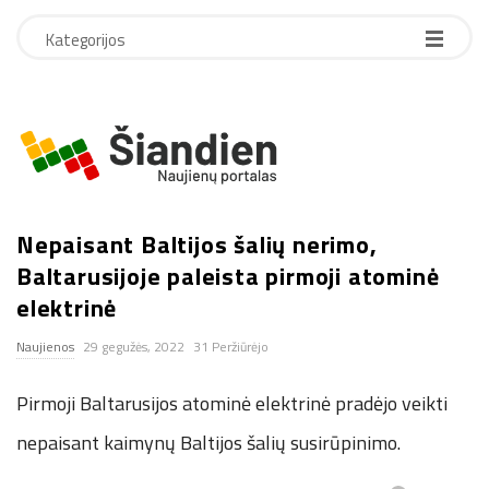
Kategorijos
S
i
Nepaisant Baltijos šalių nerimo,
a
Baltarusijoje paleista pirmoji atominė
n
elektrinė
Naujienos
29 gegužės, 2022
31 Peržiūrėjo
d
Pirmoji Baltarusijos atominė elektrinė pradėjo veikti
i
nepaisant kaimynų Baltijos šalių susirūpinimo.
e