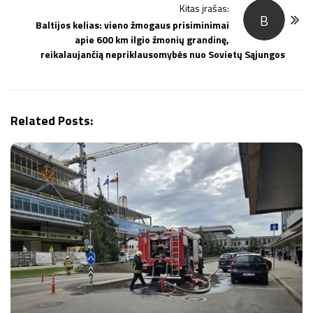
Kitas įrašas:
N
B
Baltijos kelias: vieno žmogaus prisiminimai
a
apie 600 km ilgio žmonių grandinę,
v
reikalaujančią nepriklausomybės nuo Sovietų Sąjungos
i
g
a
Related Posts:
t
i
o
n