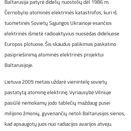
Baltarusija patyrė didelių nuostolių dėl 1986 m.
Černobylio atominės elektrinės katastrofos, kuri iš
tuometinės Sovietų Sąjungos Ukrainoje esančios
elektrinės išmetė radioaktyvius nuosėdas dideliuose
Europos plotuose. Šis skaudus palikimas paskatino
pasipriešinimą atominės elektrinės projektui
Baltarusijoje.
Lietuva 2009 metais uždarė vienintelę sovietų
pastatytą atominę elektrinę. Vyriausybė Vilniuje
pasiūlė nemokamų jodo tablečių maždaug pusei
milijono žmonių, gyvenančių netoli Baltarusijos sienos,
kad apsaugotų juos nuo radiacijos avarijos atveju.