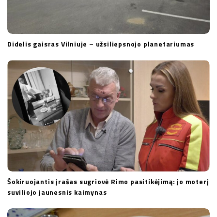
Didelis gaisras Vilniuje – užsiliepsnojo planetariumas
Šokiruojantis įrašas sugriovė Rimo pasitikėjimą: jo moterį
suviliojo jaunesnis kaimynas