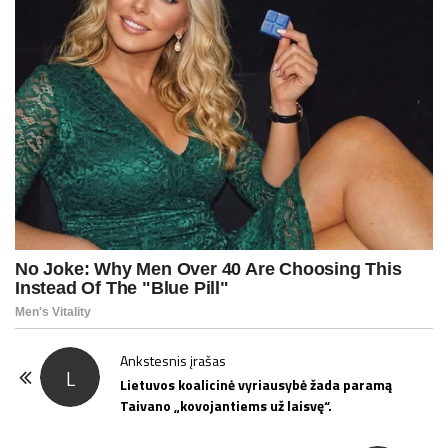
P
Ankstesnis įrašas
L
o
Lietuvos koalicinė vyriausybė žada paramą
Taivano „kovojantiems už laisvę“.
s
t