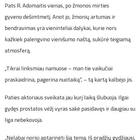
Pats R. Adomaitis vienas, po žmonos mirties
gyveno dešimtmetį. Anot jo, žmonių artumas ir
bendravimas yra vieninteliai dalykai, kurie nors
kažkiek palengvino vienišumo naštą, sukūrė teigiamą
atmosferą.
„Tikrai linksmiau namuose – man tie vaikučiai
praskaidrina, pagerina nuotaiką“, – tą kartą kalbėjo jis.
Paties aktoriaus sveikata jau kurį laiką šlubuoja. Ilgai
gydęs prostatos vėžį vyras sakė pasidavęs ir daugiau su
liga nebekovoja.
„Nelabai norisi aptarinėti šią temą. Iš pradžių gydžiausi,