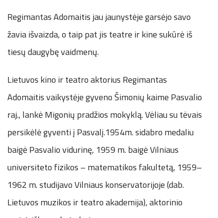
Regimantas Adomaitis jau jaunystėje garsėjo savo
žavia išvaizda, o taip pat jis teatre ir kine sukūrė iš
tiesų daugybę vaidmenų.
Lietuvos kino ir teatro aktorius Regimantas
Adomaitis vaikystėje gyveno Šimonių kaime Pasvalio
raj., lankė Migonių pradžios mokyklą. Vėliau su tėvais
persikėlė gyventi į Pasvalį.1954m. sidabro medaliu
baigė Pasvalio vidurinę, 1959 m. baigė Vilniaus
universiteto fizikos – matematikos fakultetą, 1959–
1962 m. studijavo Vilniaus konservatorijoje (dab.
Lietuvos muzikos ir teatro akademija), aktorinio