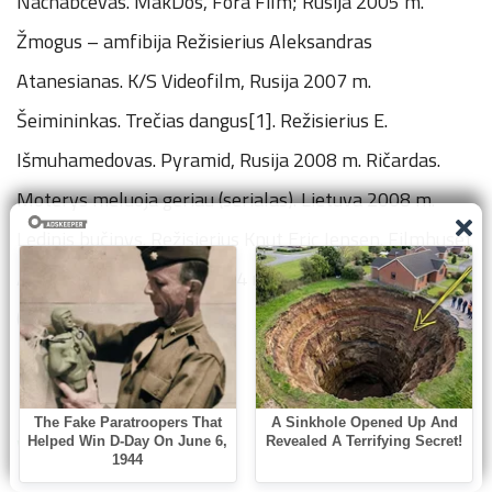
Nachabcevas. MakDos, Fora Film; Rusija 2005 m.
Žmogus – amfibija Režisierius Aleksandras
Atanesianas. K/S Videofilm, Rusija 2007 m.
Šeimininkas. Trečias dangus[1]. Režisierius E.
Išmuhamedovas. Pyramid, Rusija 2008 m. Ričardas.
Moterys meluoja geriau (serialas). Lietuva 2008 m.
Ledinis bučinys. Režisierius Knut Eric Jensen. Filmhuset
AS, Norvegija, Lietuva 2014 m. Barron Žaidimų Blogis
(Lietuvių dubliavimas).
www.tv3.lt