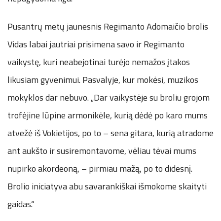
Pusantrų metų jaunesnis Regimanto Adomaičio brolis
Vidas labai jautriai prisimena savo ir Regimanto
vaikystę, kuri neabejotinai turėjo nemažos įtakos
likusiam gyvenimui. Pasvalyje, kur mokėsi, muzikos
mokyklos dar nebuvo. „Dar vaikystėje su broliu grojom
trofėjine lūpine armonikėle, kurią dėdė po karo mums
atvežė iš Vokietijos, po to – sena gitara, kurią atradome
ant aukšto ir susiremontavome, vėliau tėvai mums
nupirko akordeoną, – pirmiau mažą, po to didesnį.
Brolio iniciatyva abu savarankiškai išmokome skaityti
gaidas.“