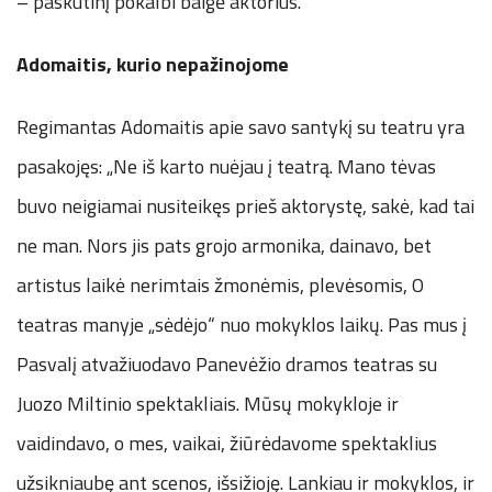
– paskutinį pokalbi baigė aktorius.
Adomaitis, kurio nepažinojome
Regimantas Adomaitis apie savo santykį su teatru yra
pasakojęs: „Ne iš karto nuėjau į teatrą. Mano tėvas
buvo neigiamai nusiteikęs prieš aktorystę, sakė, kad tai
ne man. Nors jis pats grojo armonika, dainavo, bet
artistus laikė nerimtais žmonėmis, plevėsomis, O
teatras manyje „sėdėjo“ nuo mokyklos laikų. Pas mus į
Pasvalį atvažiuodavo Panevėžio dramos teatras su
Juozo Miltinio spektakliais. Mūsų mokykloje ir
vaidindavo, o mes, vaikai, žiūrėdavome spektaklius
užsikniaubę ant scenos, išsižioję. Lankiau ir mokyklos, ir