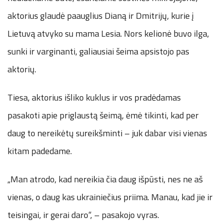
aktorius glaudė paauglius Dianą ir Dmitrijų, kurie į
Lietuvą atvyko su mama Lesia. Nors kelionė buvo ilga,
sunki ir varginanti, galiausiai šeima apsistojo pas
aktorių.
Tiesa, aktorius išliko kuklus ir vos pradėdamas
pasakoti apie priglaustą šeimą, ėmė tikinti, kad per
daug to nereikėtų sureikšminti – juk dabar visi vienas
kitam padedame.
„Man atrodo, kad nereikia čia daug išpūsti, nes ne aš
vienas, o daug kas ukrainiečius priima. Manau, kad jie ir
teisingai, ir gerai daro“, – pasakojo vyras.