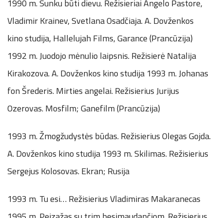
1990 m. Sunku būti dievu. Režisieriai Angelo Pastore,
Vladimir Krainev, Svetlana Osadčiaja. A. Dovženkos
kino studija, Hallelujah Films, Garance (Prancūzija)
1992 m. Juodojo mėnulio laipsnis. Režisierė Natalija
Kirakozova. A. Dovženkos kino studija 1993 m. Johanas
fon Šrederis. Mirties angelai. Režisierius Jurijus
Ozerovas. Mosfilm; Ganefilm (Prancūzija)
1993 m. Žmogžudystės būdas. Režisierius Olegas Gojda.
A. Dovženkos kino studija 1993 m. Skilimas. Režisierius
Sergejus Kolosovas. Ekran; Rusija
1993 m. Tu esi… Režisierius Vladimiras Makaranecas
1995 m. Peizažas su trim besimaudančiom. Režisierius