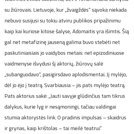
su žiūrovais. Lietuvoje, kur „žvaigždės“ sąvoka niekada
nebuvo susijusi su tokiu atviru publikos pripažinimu
kaip kai kuriose kitose šalyse, Adomaitis yra išimtis. Šią
gal net metafizinę jauseną galima buvo stebėti net
paskutiniaisiais jo vaidybos metais: net epizodiniuose
vaidmenyse išvydusi šį aktorių, žiūrovų salė
„subanguodavo“, pasigirsdavo aplodismentai. Jį mylėjo,
dėl jo ėjo į teatrą. Svarbiausia – jis pats mylėjo teatrą.
Pats aktorius sakė: „Jauti savyje glūdinčius tam tikrus
dalykus, kurie lyg ir nesąmoningi, tačiau valdingai
stumia aktorystės link. O pradinis impulsas – skaidrus
ir grynas, kaip krištolas – tai meilė teatrui.“