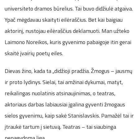
universiteto dramos būrelius. Tai buvo didžiulė atgaiva.
Ypač mėgdavau skaityti eilėraščius. Bet kai baigiau
aktorinį, nustojau eilėraščius deklamuoti. Man užteko
Laimono Noreikos, kuris gyvenimo pabaigoje itin gerai
skaitė įvairių poetų eiles.
Dievas žino, kada ta „didžioji pradžia. Žmogus – jausmų
ir proto lydinys. Sielai, tai amžinai dykumai, matyt,
reikalingas nuolatinis atsinaujinimas, o teatras,
aktoriaus darbas labiausiai įgalina gyventi žmogaus
sielos gyvenimu, kaip sakė Stanislavskis. Pamažėl tai ir
įtraukė tartum į sietuvą. Teatras – tai siaubinga
nepagydoma liga.