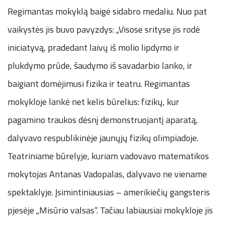
Regimantas mokyklą baigė sidabro medaliu. Nuo pat
vaikystės jis buvo pavyzdys: „Visose srityse jis rodė
iniciatyvą, pradedant laivų iš molio lipdymo ir
plukdymo prūde, šaudymo iš savadarbio lanko, ir
baigiant domėjimusi fizika ir teatru. Regimantas
mokykloje lankė net kelis būrelius: fizikų, kur
pagamino traukos dėsnį demonstruojantį aparatą,
dalyvavo respublikinėje jaunųjų fizikų olimpiadoje.
Teatriniame būrelyje, kuriam vadovavo matematikos
mokytojas Antanas Vadopalas, dalyvavo ne viename
spektaklyje. Įsimintiniausias – amerikiečių gangsteris
pjesėje „Misūrio valsas“. Tačiau labiausiai mokykloje jis