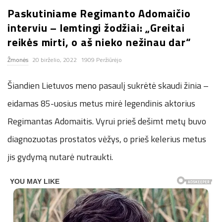
Paskutiniame Regimanto Adomaičio
n
interviu – lemtingi žodžiai: „Greitai
.
reikės mirti, o aš nieko nežinau dar“
Žmonės
20 birželio, 2022
1909 Peržiūrėjo
n
Šiandien Lietuvos meno pasaulį sukrėtė skaudi žinia –
e
eidamas 85-uosius metus mirė legendinis aktorius
t
Regimantas Adomaitis. Vyrui prieš dešimt metų buvo
diagnozuotas prostatos vėžys, o prieš kelerius metus
jis gydymą nutarė nutraukti.