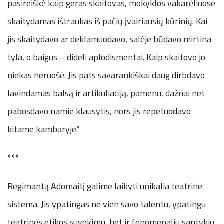
pasireiškė kaip geras skaitovas, mokyklos vakarėliuose
skaitydamas ištraukas iš pačių įvairiausių kūrinių. Kai
jis skaitydavo ar deklamuodavo, salėje būdavo mirtina
tyla, o baigus – dideli aplodismentai. Kaip skaitovo jo
niekas neruošė. Jis pats savarankiškai daug dirbdavo
lavindamas balsą ir artikuliaciją, pamenu, dažnai net
pabosdavo namie klausytis, nors jis repetuodavo
kitame kambaryje.“
***
Regimantą Adomaitį galime laikyti unikalia teatrine
sistema. Jis ypatingas ne vien savo talentu, ypatingu
teatrinės etikos suvokimu, bet ir fenomenaliu santykiu