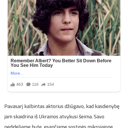
Pavasarį kalbintas aktorius džiūgavo, kad kasdienybę
jam skaidrina iš Ukrainos atvykusi šeima. Savo
nedideliame bute, esančiame sostinės mikrojajone,