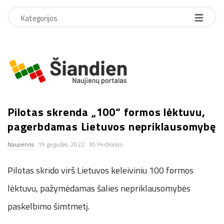
Kategorijos
S
i
Pilotas skrenda „100“ formos lėktuvu,
a
pagerbdamas Lietuvos nepriklausomybę
n
Naujienos
19 gegužės, 2022
30 Peržiūrėjo
d
Pilotas skrido virš Lietuvos keleiviniu 100 formos
i
lėktuvu, pažymėdamas šalies nepriklausomybės
paskelbimo šimtmetį.
e