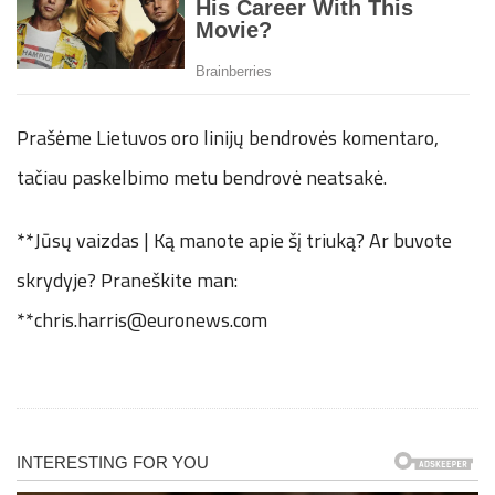
Prašėme Lietuvos oro linijų bendrovės komentaro,
tačiau paskelbimo metu bendrovė neatsakė.
**Jūsų vaizdas | Ką manote apie šį triuką? Ar buvote
skrydyje? Praneškite man:
**chris.harris@euronews.com