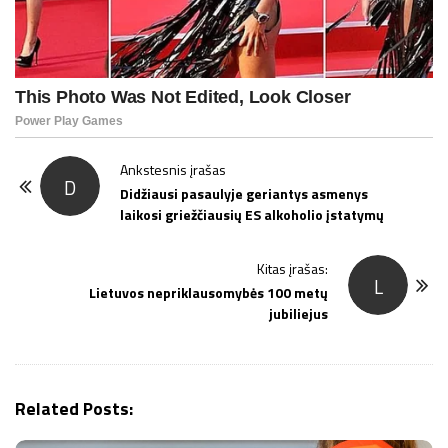
P
Ankstesnis įrašas
D
o
Didžiausi pasaulyje geriantys asmenys
laikosi griežčiausių ES alkoholio įstatymų
s
t
Kitas įrašas:
N
L
Lietuvos nepriklausomybės 100 metų
a
jubiliejus
v
i
g
Related Posts:
a
t