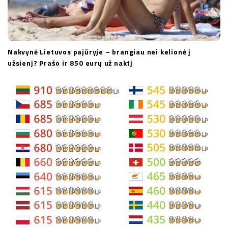
Nakvynė Lietuvos pajūryje – brangiau nei kelionė į
užsienį? Prašo ir 850 eurų už naktį