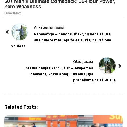
P
Ankstesnis įrašas
o
Panevėžyje – baudos už sklypų nepriežiūrą:
su liniuote matuoja žolės aukštį privačiose
s
valdose
t
N
Kitas įrašas:
a
„Ateina naujas karo lūžis“ – ekspertas
v
paskelbė, kokiu atveju Ukraina įgis
i
pranašumą prieš Rusiją
g
a
t
Related Posts:
i
o
n