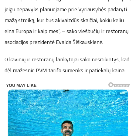
jeigu nepavyks planuojame prie Vyriausybės padaryti
mažą streiką, kur bus akivaizdūs skaičiai, kokiu keliu
eina Europa ir kaip mes“, – sako viešbučių ir restoranų
asociacijos prezidentė Evalda Šiškauskienė.
O kavinių ir restoranų lankytojai sako nesitikintys, kad
dėl mažesnio PVM tarifo sumenks ir patiekalų kaina: