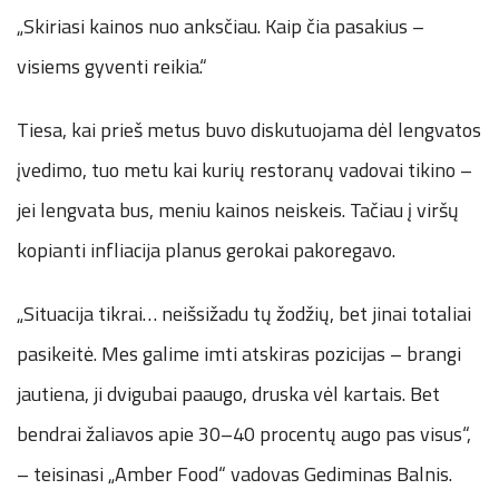
„Skiriasi kainos nuo anksčiau. Kaip čia pasakius –
visiems gyventi reikia.“
Tiesa, kai prieš metus buvo diskutuojama dėl lengvatos
įvedimo, tuo metu kai kurių restoranų vadovai tikino –
jei lengvata bus, meniu kainos neiskeis. Tačiau į viršų
kopianti infliacija planus gerokai pakoregavo.
„Situacija tikrai… neišsižadu tų žodžių, bet jinai totaliai
pasikeitė. Mes galime imti atskiras pozicijas – brangi
jautiena, ji dvigubai paaugo, druska vėl kartais. Bet
bendrai žaliavos apie 30–40 procentų augo pas visus“,
– teisinasi „Amber Food“ vadovas Gediminas Balnis.