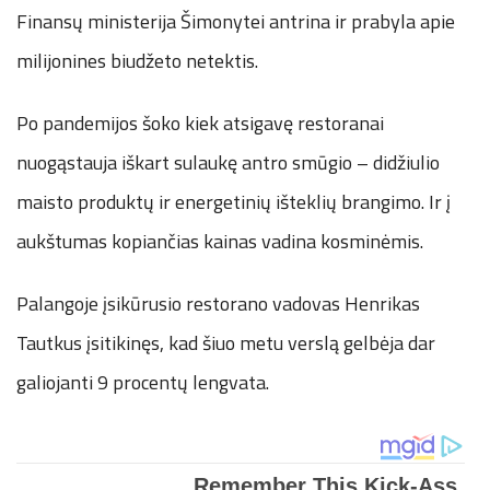
Finansų ministerija Šimonytei antrina ir prabyla apie
milijonines biudžeto netektis.
Po pandemijos šoko kiek atsigavę restoranai
nuogąstauja iškart sulaukę antro smūgio – didžiulio
maisto produktų ir energetinių išteklių brangimo. Ir į
aukštumas kopiančias kainas vadina kosminėmis.
Palangoje įsikūrusio restorano vadovas Henrikas
Tautkus įsitikinęs, kad šiuo metu verslą gelbėja dar
galiojanti 9 procentų lengvata.