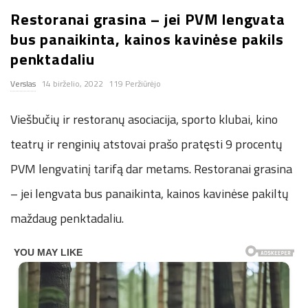
Restoranai grasina – jei PVM lengvata
n
bus panaikinta, kainos kavinėse pakils
.
penktadaliu
Verslas
14 birželio, 2022
119 Peržiūrėjo
n
Viešbučių ir restoranų asociacija, sporto klubai, kino
e
teatrų ir renginių atstovai prašo pratęsti 9 procentų
t
PVM lengvatinį tarifą dar metams. Restoranai grasina
– jei lengvata bus panaikinta, kainos kavinėse pakiltų
maždaug penktadaliu.