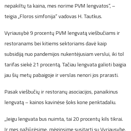
nepakiltų ta kaina, mes norime PVM lengvatos“, –
teigia „Floros simfonija“ vadovas H. Tautkus.
Vyriausybė 9 procentų PVM lengvatą viešbučiams ir
restoranams bei kitiems sektoriams davė kaip
subsidiją nuo pandemijos nukentėjusiam verslui, iki tol
tarifas siekė 21 procentą. Tačiau lengvata galioti baigia
jau šių metų pabaigoje ir verslas nenori jos prarasti.
Pasak viešbučių ir restoranų asociacijos, panaikinus
lengvatą – kainos kavinėse šoks kone penktadaliu.
„Jeigu lengvata bus nuimta, tai 20 procentų kils tikrai.
Ir mes pažiūrėsime, mėginsime susitarti su Vyriausybe,