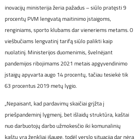
inovacijų ministerija žeria pažadus – siūlo pratęsti 9
procentų PVM lengvatą maitinimo įstaigoms,
renginiams, sporto klubams dar vieneriems metams. O
viešbučiams lengvatinį tarifą siūlo palikti kaip
nuolatinį. Ministerijos duomenimis, švelnėjant
pandemijos ribojimams 2021 metais apgyvendinimo
įstaigų apyvarta augo 14 procentų, tačiau tesiekė tik
63 procentus 2019 metų lygio.
„Nepaisant, kad pardavimų skaičiai grįžta į
priešpandeminį lygmenį, bet išlaidų struktūra, kaštai
nuo darbuotojų darbo užmokesčio iki komunalinių
kaštų yra ženkliai išaugę, todėl verslo situacija dar nėra