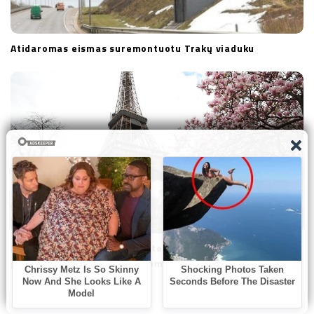
Atidaromas eismas suremontuotu Trakų viaduku
Paryžiuje – laisvadieniai moterims: per menstruacijas
galės imti iki dviejų dienų apmokamų atostogų