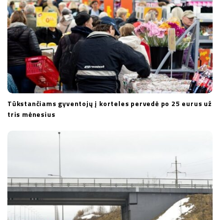
Tūkstančiams gyventojų į korteles pervedė po 25 eurus už
tris mėnesius