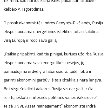
tikėtina, kad naftos kaina išliks pakankamai didelė“, –
kalbėjo A. Izgorodinas.
O pasak ekonomistės Indrės Genytės-Pikčienės, Rusija
eksportuodama energetinius išteklius toliau šokdina
visą Europą ir rodo savo galią.
„Reikia pripažinti, kad tie pinigai, kuriuos uždirba Rusija
eksportuodama savo energetikos nešėjus, jų
panaudojimo erdvė yra labai siaura, todėl lobti ir
gerinti ekonominį gerbūvį šitais ištekliais nėra lengva.
Bet visgi šokdinti Vakarus Rusija vis dar gali. Ir čia
reiktų ieškoti rimtesnės politinės valios Vakaruose“, –
teigė „INVL Asset management“ ekonomistė Indrė