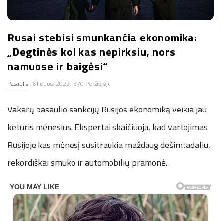
n
Rusai stebisi smunkančia ekonomika:
.
„Degtinės kol kas nepirksiu, nors
n
namuose ir baigėsi“
Pasaulis
6 liepos, 2022
370 Peržiūrėjo
e
Vakarų pasaulio sankcijų Rusijos ekonomiką veikia jau
t
keturis mėnesius. Ekspertai skaičiuoja, kad vartojimas
Rusijoje kas mėnesį susitraukia maždaug dešimtadaliu,
rekordiškai smuko ir automobilių pramonė.