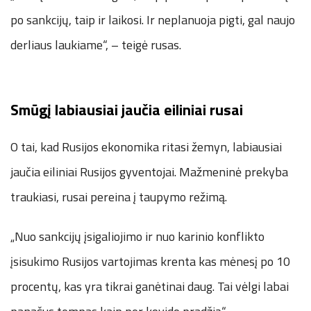
po sankcijų, taip ir laikosi. Ir neplanuoja pigti, gal naujo
derliaus laukiame“, – teigė rusas.
Smūgį labiausiai jaučia eiliniai rusai
O tai, kad Rusijos ekonomika ritasi žemyn, labiausiai
jaučia eiliniai Rusijos gyventojai. Mažmeninė prekyba
traukiasi, rusai pereina į taupymo režimą.
„Nuo sankcijų įsigaliojimo ir nuo karinio konflikto
įsisukimo Rusijos vartojimas krenta kas mėnesį po 10
procentų, kas yra tikrai ganėtinai daug. Tai vėlgi labai