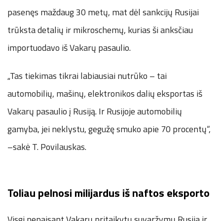
pasenęs maždaug 30 metų, mat dėl sankcijų Rusijai
trūksta detalių ir mikroschemų, kurias ši anksčiau
importuodavo iš Vakarų pasaulio.
„Tas tiekimas tikrai labiausiai nutrūko – tai
automobilių, mašinų, elektronikos dalių eksportas iš
Vakarų pasaulio į Rusiją. Ir Rusijoje automobilių
gamyba, jei neklystu, gegužę smuko apie 70 procentų“,
–sakė T. Povilauskas.
Toliau pelnosi milijardus iš naftos eksporto
Visgi nepaisant Vakarų pritaikytų suvaržymų Rusija ir