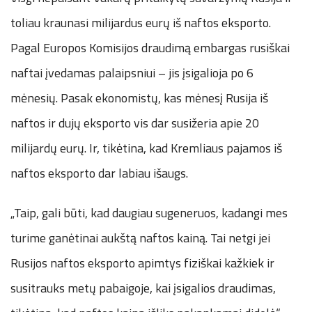
toliau kraunasi milijardus eurų iš naftos eksporto.
Pagal Europos Komisijos draudimą embargas rusiškai
naftai įvedamas palaipsniui – jis įsigalioja po 6
mėnesių. Pasak ekonomistų, kas mėnesį Rusija iš
naftos ir dujų eksporto vis dar susižeria apie 20
milijardų eurų. Ir, tikėtina, kad Kremliaus pajamos iš
naftos eksporto dar labiau išaugs.
„Taip, gali būti, kad daugiau sugeneruos, kadangi mes
turime ganėtinai aukštą naftos kainą. Tai netgi jei
Rusijos naftos eksporto apimtys fiziškai kažkiek ir
susitrauks metų pabaigoje, kai įsigalios draudimas,