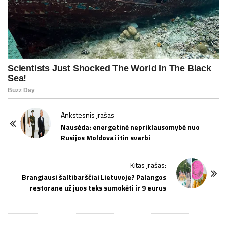
P
Ankstesnis įrašas
o
Nausėda: energetinė nepriklausomybė nuo
Rusijos Moldovai itin svarbi
s
t
Kitas įrašas:
N
Brangiausi šaltibarščiai Lietuvoje? Palangos
a
restorane už juos teks sumokėti ir 9 eurus
v
i
g