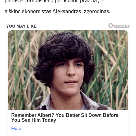
panašus tempas kaip per kovido pradžią“, –
aiškino ekonomistas Aleksandras Izgorodinas.