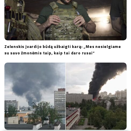
Zelenskis įvardijo būdą užbaigti karą: „Mes nesielgiame
su savo žmonėmis taip, kaip tai daro rusai“