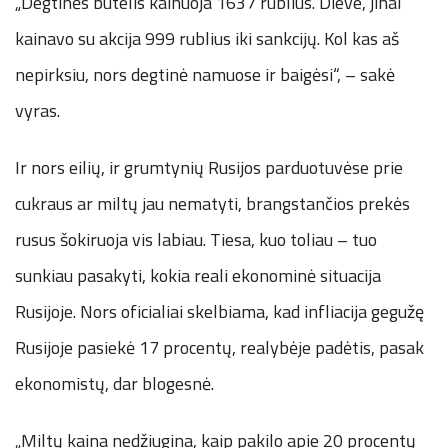
„Degtinės butelis kainuoja 1637 rublius. Dieve, jinai
kainavo su akcija 999 rublius iki sankcijų. Kol kas aš
nepirksiu, nors degtinė namuose ir baigėsi“, – sakė
vyras.
Ir nors eilių, ir grumtynių Rusijos parduotuvėse prie
cukraus ar miltų jau nematyti, brangstančios prekės
rusus šokiruoja vis labiau. Tiesa, kuo toliau – tuo
sunkiau pasakyti, kokia reali ekonominė situacija
Rusijoje. Nors oficialiai skelbiama, kad infliacija gegužę
Rusijoje pasiekė 17 procentų, realybėje padėtis, pasak
ekonomistų, dar blogesnė.
„Miltų kaina nedžiugina, kaip pakilo apie 20 procentų