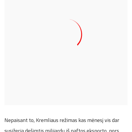
Nepaisant to, Kremliaus režimas kas mėnesį vis dar
susižeria dešimtis milijardų iš naftos eksporto, nors