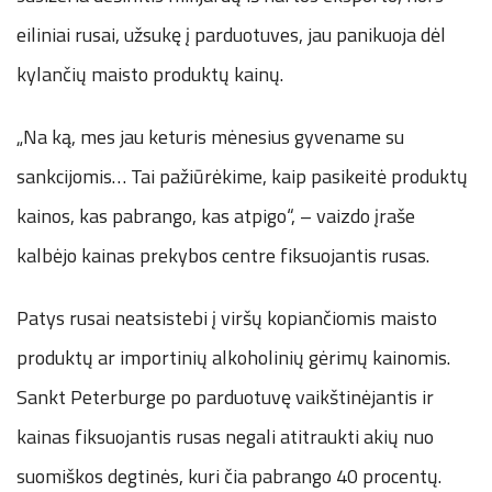
eiliniai rusai, užsukę į parduotuves, jau panikuoja dėl
kylančių maisto produktų kainų.
„Na ką, mes jau keturis mėnesius gyvename su
sankcijomis… Tai pažiūrėkime, kaip pasikeitė produktų
kainos, kas pabrango, kas atpigo“, – vaizdo įraše
kalbėjo kainas prekybos centre fiksuojantis rusas.
Patys rusai neatsistebi į viršų kopiančiomis maisto
produktų ar importinių alkoholinių gėrimų kainomis.
Sankt Peterburge po parduotuvę vaikštinėjantis ir
kainas fiksuojantis rusas negali atitraukti akių nuo
suomiškos degtinės, kuri čia pabrango 40 procentų.