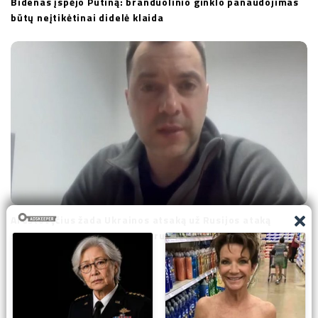
Bidenas įspėjo Putiną: branduolinio ginklo panaudojimas
būtų neįtikėtinai didelė klaida
Arestovyčius žada Ukrainos atsaką už Rusijos ataką
sausakimšam prekybos centrui