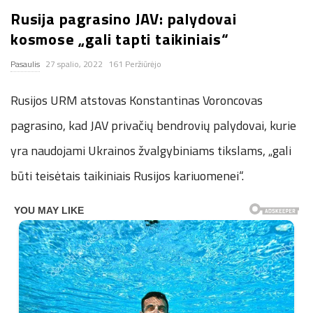
Rusija pagrasino JAV: palydovai
n
kosmose „gali tapti taikiniais“
.
Pasaulis
27 spalio, 2022
161 Peržiūrėjo
n
Rusijos URM atstovas Konstantinas Voroncovas
e
pagrasino, kad JAV privačių bendrovių palydovai, kurie
yra naudojami Ukrainos žvalgybiniams tikslams, „gali
t
būti teisėtais taikiniais Rusijos kariuomenei“.