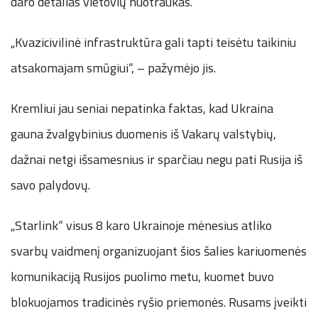
daro detalias vietovių nuotraukas.
„Kvazicivilinė infrastruktūra gali tapti teisėtu taikiniu
atsakomajam smūgiui“, – pažymėjo jis.
Kremliui jau seniai nepatinka faktas, kad Ukraina
gauna žvalgybinius duomenis iš Vakarų valstybių,
dažnai netgi išsamesnius ir sparčiau negu pati Rusija iš
savo palydovų.
„Starlink“ visus 8 karo Ukrainoje mėnesius atliko
svarbų vaidmenį organizuojant šios šalies kariuomenės
komunikaciją Rusijos puolimo metu, kuomet buvo
blokuojamos tradicinės ryšio priemonės. Rusams įveikti