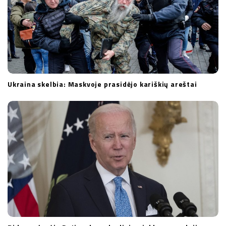
Ukraina skelbia: Maskvoje prasidėjo kariškių areštai