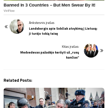
P
Ankstesnis įrašas
o
Landsbergis apie Sobčiak atvykimą į Lietuvą:
ji turėjo tokią teisę
s
t
Kitas įrašas:
N
Medvedevas pažadėjo keršyti už „rusų
a
kančias“
v
i
g
Related Posts:
a
t
i
o
n