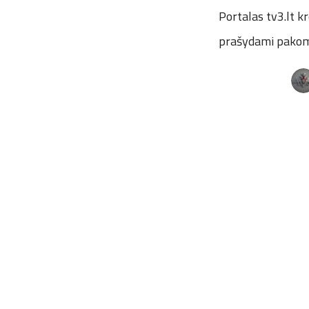
Portalas tv3.lt k
prašydami pakome