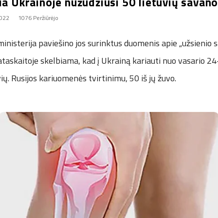
ia Ukrainoje nužudžiusi 50 lietuvių savano
2022
1076 Peržiūrėjo
inisterija paviešino jos surinktus duomenis apie „užsienio 
ataskaitoje skelbiama, kad į Ukrainą kariauti nuo vasario 2
ių. Rusijos kariuomenės tvirtinimu, 50 iš jų žuvo.