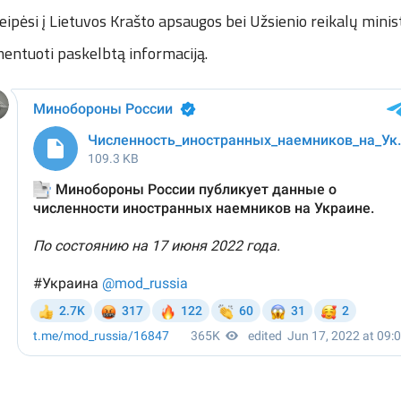
reipėsi į Lietuvos Krašto apsaugos bei Užsienio reikalų minist
ntuoti paskelbtą informaciją.