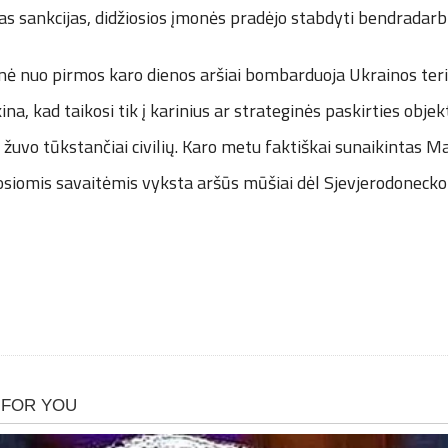
jas sankcijas, didžiosios įmonės pradėjo stabdyti bendradarb
ė nuo pirmos karo dienos aršiai bombarduoja Ukrainos terito
ina, kad taikosi tik į karinius ar strateginės paskirties objek
žuvo tūkstančiai civilių. Karo metu faktiškai sunaikintas Mar
siomis savaitėmis vyksta aršūs mūšiai dėl Sjevjerodonecko