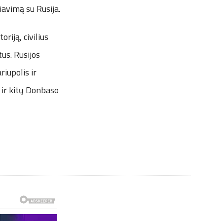
iavimą su Rusija.
riją, civilius
tus. Rusijos
iupolis ir
 ir kitų Donbaso