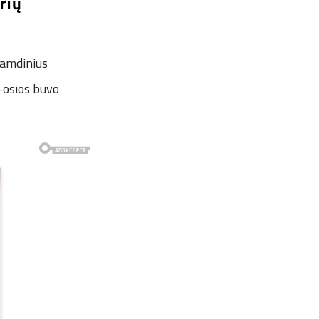
rių
samdinius
4-osios buvo