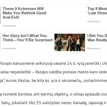
sijos kariuomenė ankstyvą vasario 24 d. rytą įsiveržė į Uk
cialiai nepaskelbė – Rusijos valdžia plataus masto karo ve
ja“, kurios tikslas, be kita ko, yra ir ukrainiečių „nutautinimas
a numetė bombas ant karinių objektų, o vėliau apšaudė civil
šalių, įskaitant JAV, ES valstybės narės, Kanadą, Japoniją ir 