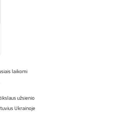
usiais laikomi
.
ikslaus užsienio
etuvius Ukrainoje