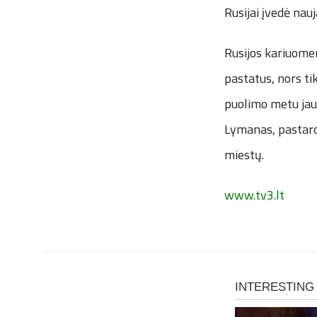
Rusijai įvedė nau
Rusijos kariuomen
pastatus, nors tik
puolimo metu jau 
Lymanas, pastaro
miestų.
www.tv3.lt