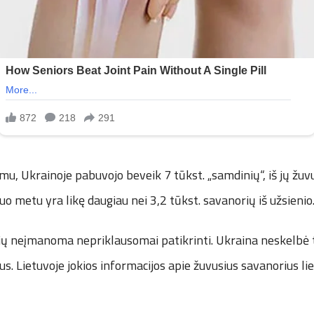
imu, Ukrainoje pabuvojo beveik 7 tūkst. „samdinių“, iš jų žuv
uo metu yra likę daugiau nei 3,2 tūkst. savanorių iš užsienio
nių neįmanoma nepriklausomai patikrinti. Ukraina neskelbė t
us. Lietuvoje jokios informacijos apie žuvusius savanorius li