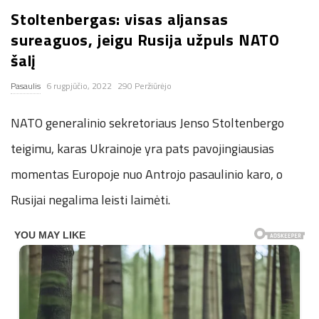
Stoltenbergas: visas aljansas
n
sureaguos, jeigu Rusija užpuls NATO
.
šalį
Pasaulis
6 rugpjūčio, 2022
290 Peržiūrėjo
n
NATO generalinio sekretoriaus Jenso Stoltenbergo
e
teigimu, karas Ukrainoje yra pats pavojingiausias
t
momentas Europoje nuo Antrojo pasaulinio karo, o
Rusijai negalima leisti laimėti.