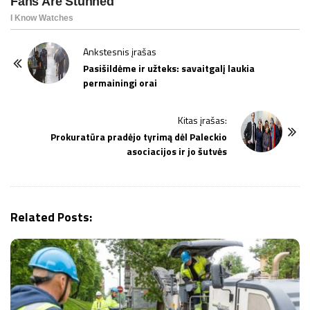
P
Ankstesnis įrašas
o
Pasišildėme ir užteks: savaitgalį laukia
permainingi orai
s
t
Kitas įrašas:
N
Prokuratūra pradėjo tyrimą dėl Paleckio
a
asociacijos ir jo šutvės
v
i
g
Related Posts:
a
t
i
o
n