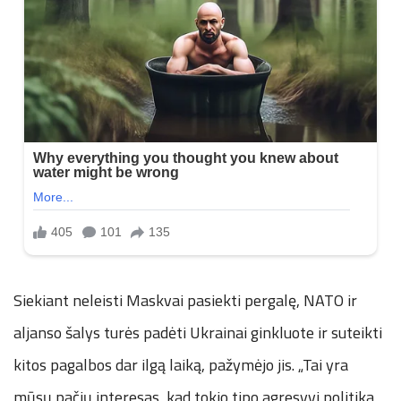
Siekiant neleisti Maskvai pasiekti pergalę, NATO ir
aljanso šalys turės padėti Ukrainai ginkluote ir suteikti
kitos pagalbos dar ilgą laiką, pažymėjo jis. „Tai yra
mūsų pačių interesas, kad tokio tipo agresyvi politika