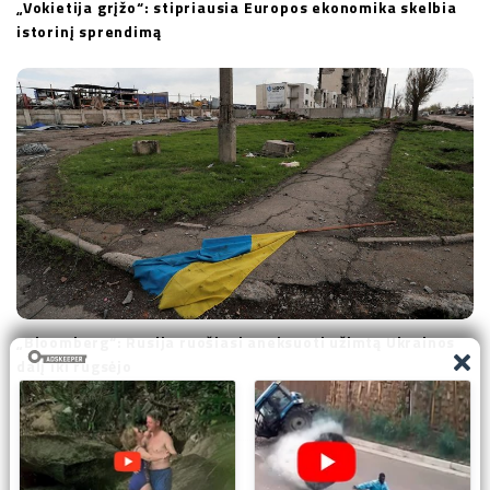
„Vokietija grįžo“: stipriausia Europos ekonomika skelbia
istorinį sprendimą
„Bloomberg“: Rusija ruošiasi aneksuoti užimtą Ukrainos
dalį iki rugsėjo