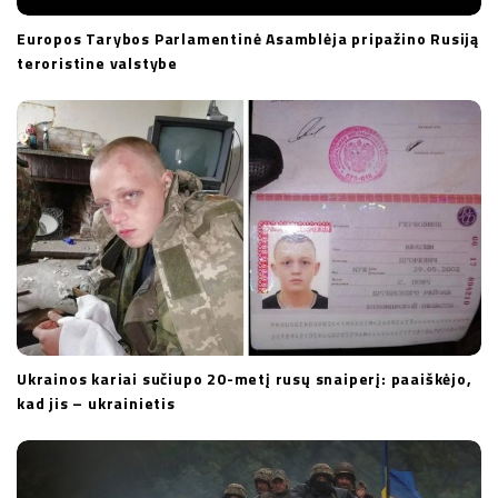
Europos Tarybos Parlamentinė Asamblėja pripažino Rusiją
teroristine valstybe
Ukrainos kariai sučiupo 20-metį rusų snaiperį: paaiškėjo,
kad jis – ukrainietis