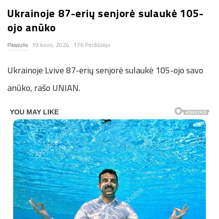
Ukrainoje 87-erių senjorė sulaukė 105-
n
ojo anūko
.
Pasaulis
19 kovo, 2024
176 Peržiūrėjo
n
Ukrainoje Lvive 87-erių senjorė sulaukė 105-ojo savo
e
anūko, rašo UNIAN.
t