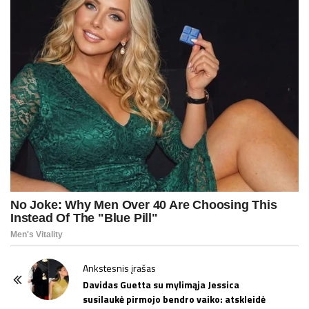
P
Ankstesnis įrašas
o
Davidas Guetta su mylimąja Jessica
susilaukė pirmojo bendro vaiko: atskleidė
s