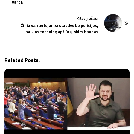
vardą
t
N
Kitas įrašas:
a
Žinia vairuotojams: stabdys be policijos,
v
naikins techninę apžiūrą, skirs baudas
i
g
a
Related Posts:
t
i
o
n