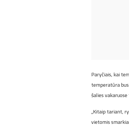
Paryčiais, kai t
temperatūra bus 
šalies vakaruose 
„Kitaip tariant, r
vietomis smarkiai