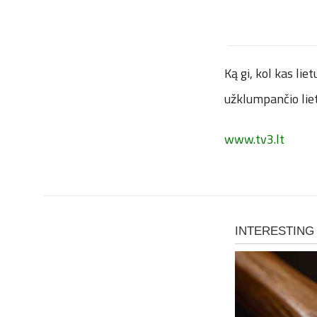
Ką gi, kol kas lie
užklumpančio lie
www.tv3.lt