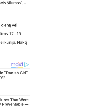
nis šilumos“, –
į dieną vėl
 jūros 17–19
perkūnija. Naktį