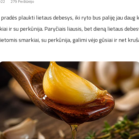
2022
279 Peržiūrėjo
 pradės plaukti lietaus debesys, iki ryto bus paliję jau daug kur
iai ir su perkūnija. Paryčiais liausis, bet dieną lietaus debesy
vietomis smarkiai, su perkūnija, galimi vėjo gūsiai ir net kruš