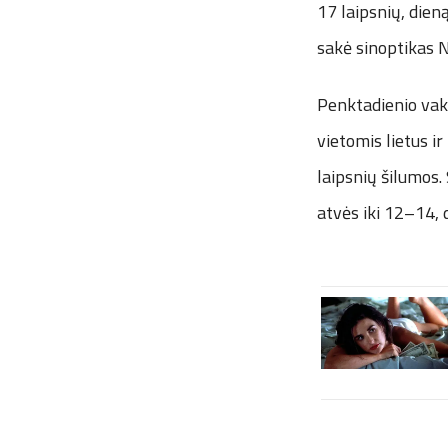
17 laipsnių, dien
sakė sinoptikas Na
Penktadienio vakar
vietomis lietus i
laipsnių šilumos.
atvės iki 12–14, 