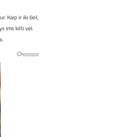
. Kaip ir iki šiol,
s ims kilti vėl.
a.