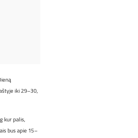
Dieną
štyje iki 29–30,
g kur palis,
iais bus apie 15–