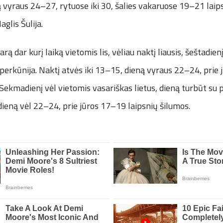
ą vyraus 24–27, rytuose iki 30, šalies vakaruose 19–21 laips
glis Šulija.
ą dar kurį laiką vietomis lis, vėliau naktį liausis, šeštadien
r perkūnija. Naktį atvės iki 13–15, dieną vyraus 22–24, prie
 Sekmadienį vėl vietomis vasariškas lietus, dieną turbūt su 
dieną vėl 22–24, prie jūros 17–19 laipsnių šilumos.