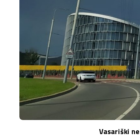
n
.
n
e
t
Vasariški ne