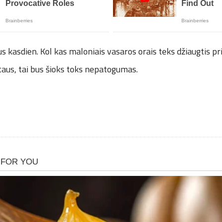
tus kasdien. Kol kas maloniais vasaros orais teks džiaugtis pri
taus, tai bus šioks toks nepatogumas.