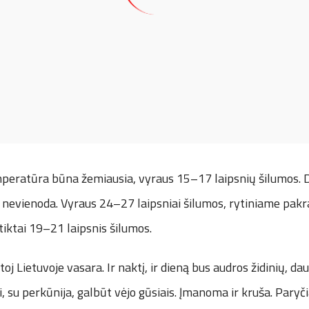
emperatūra būna žemiausia, vyraus 15–17 laipsnių šilumos. 
nevienoda. Vyraus 24–27 laipsniai šilumos, rytiniame pakra
tiktai 19–21 laipsnis šilumos.
ytoj Lietuvoje vasara. Ir naktį, ir dieną bus audros židinių, dau
, su perkūnija, galbūt vėjo gūsiais. Įmanoma ir kruša. Paryč