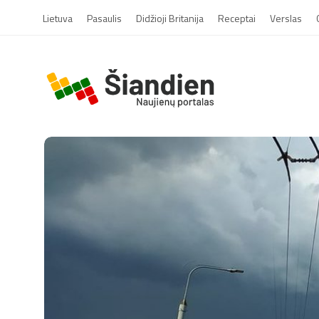
Lietuva
Pasaulis
Didžioji Britanija
Receptai
Verslas
S
i
a
n
d
i
e