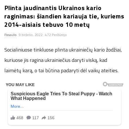
Plinta jaudinantis Ukrainos kario
n
raginimas: šiandien kariauja tie, kuriems
.
2014-aisiais tebuvo 10 metų
Pasaulis
9 birželio, 2022
472 Peržiūrėjo
n
Socialiniuose tinkluose plinta ukrainiečių kario žodžiai,
e
kuriuose jis ragina ukrainiečius daryti viską, kad
t
laimėtų karą, o tai būtina padaryti dėl vaikų ateities.