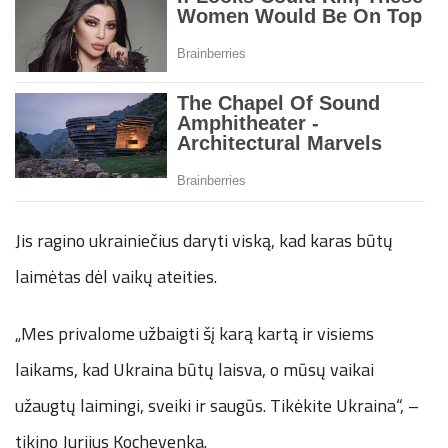
Jis ragino ukrainiečius daryti viską, kad karas būtų
laimėtas dėl vaikų ateities.
„Mes privalome užbaigti šį karą kartą ir visiems
laikams, kad Ukraina būtų laisva, o mūsų vaikai
užaugtų laimingi, sveiki ir saugūs. Tikėkite Ukraina“, –
tikino Jurijus Kochevenka.