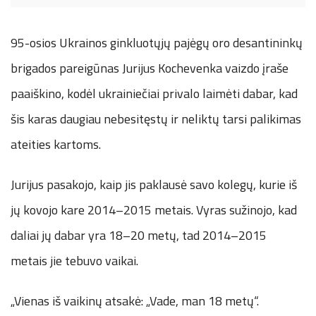
95-osios Ukrainos ginkluotųjų pajėgų oro desantininkų
brigados pareigūnas Jurijus Kochevenka vaizdo įraše
paaiškino, kodėl ukrainiečiai privalo laimėti dabar, kad
šis karas daugiau nebesitęstų ir neliktų tarsi palikimas
ateities kartoms.
Jurijus pasakojo, kaip jis paklausė savo kolegų, kurie iš
jų kovojo kare 2014–2015 metais. Vyras sužinojo, kad
daliai jų dabar yra 18–20 metų, tad 2014–2015
metais jie tebuvo vaikai.
„Vienas iš vaikinų atsakė: „Vade, man 18 metų“.