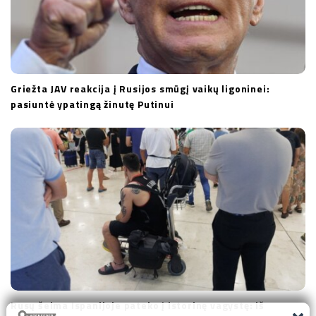
Griežta JAV reakcija į Rusijos smūgį vaikų ligoninei:
pasiuntė ypatingą žinutę Putinui
Rusų šeima Ispanijoje pateko į istorinę vagystę: iš