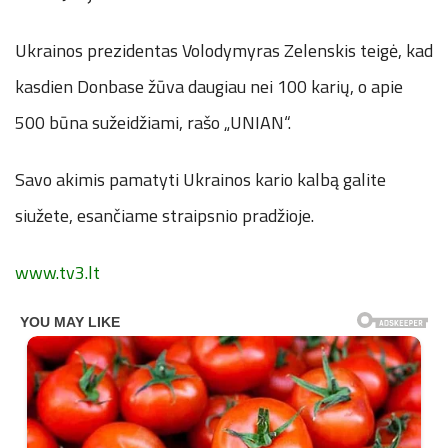
Ukrainos prezidentas Volodymyras Zelenskis teigė, kad
kasdien Donbase žūva daugiau nei 100 karių, o apie
500 būna sužeidžiami, rašo „UNIAN“.
Savo akimis pamatyti Ukrainos kario kalbą galite
siužete, esančiame straipsnio pradžioje.
www.tv3.lt