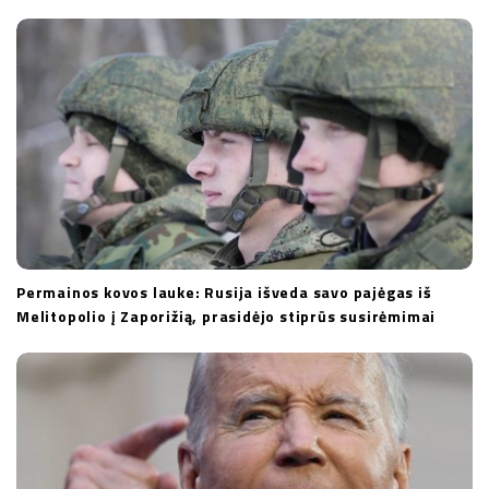
t
i
o
n
Permainos kovos lauke: Rusija išveda savo pajėgas iš
Melitopolio į Zaporižią, prasidėjo stiprūs susirėmimai