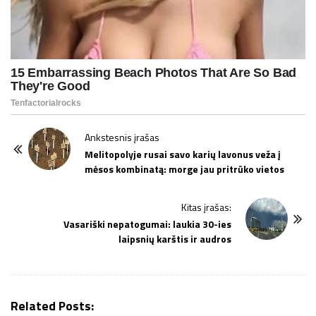
P
Ankstesnis įrašas
o
Melitopolyje rusai savo karių lavonus veža į
mėsos kombinatą: morge jau pritrūko vietos
s
t
Kitas įrašas:
N
Vasariški nepatogumai: laukia 30-ies
a
laipsnių karštis ir audros
v
i
g
Related Posts:
a