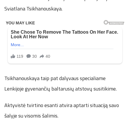
n
Sviatlana Tsikhanouskaya.
.
n
e
t
Tsikhanouskaya taip pat dalyvaus specialiame
Lenkijoje gyvenančių baltarusių atstovų susitikime.
Aktyvistė tvirtino esanti atvira aptarti situaciją savo
šalyje su visomis šalimis.