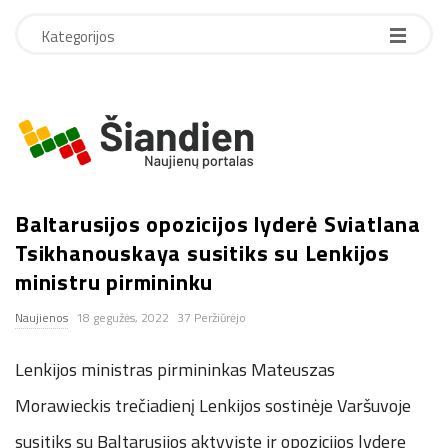
Kategorijos
S
i
Baltarusijos opozicijos lyderė Sviatlana
a
Tsikhanouskaya susitiks su Lenkijos
n
ministru pirmininku
Naujienos
18 gegužės, 2022
37 Peržiūrėjo
d
Lenkijos ministras pirmininkas Mateuszas
i
Morawieckis trečiadienį Lenkijos sostinėje Varšuvoje
e
susitiks su Baltarusijos aktyviste ir opozicijos lydere