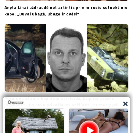
Anyta Linai uždraudė net artintis prie mirusio sutuoktinio
kapo: „Buvai ubagė, ubage ir dvėsi“
Posūnio pašauta kaunietė atskleidė, kaip jai pavyko
išgyventi: „Jis buvo privažiavęs pažiūrėti, ar mes gyvi“