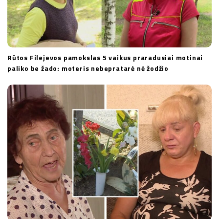
Rūtos Filejevos pamokslas 5 vaikus praradusiai motinai
paliko be žado: moteris nebepratarė nė žodžio