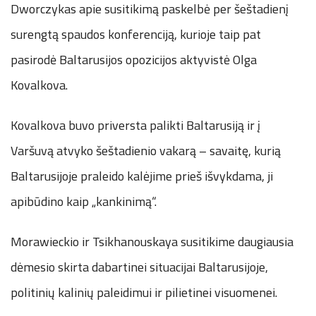
Dworczykas apie susitikimą paskelbė per šeštadienį
surengtą spaudos konferenciją, kurioje taip pat
pasirodė Baltarusijos opozicijos aktyvistė Olga
Kovalkova.
Kovalkova buvo priversta palikti Baltarusiją ir į
Varšuvą atvyko šeštadienio vakarą – savaitę, kurią
Baltarusijoje praleido kalėjime prieš išvykdama, ji
apibūdino kaip „kankinimą“.
Morawieckio ir Tsikhanouskaya susitikime daugiausia
dėmesio skirta dabartinei situacijai Baltarusijoje,
politinių kalinių paleidimui ir pilietinei visuomenei.