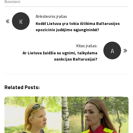
P
Ankstesnis įrašas
K
o
Kodėl Lietuva yra tokia ištikima Baltarusijos
opozicinio judėjimo sąjungininkė?
s
t
Kitas įrašas:
N
A
Ar Lietuva žaidžia su ugnimi, taikydama
a
sankcijas Baltarusijai?
v
i
g
Related Posts:
a
t
i
o
n