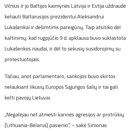
Vilnius ir jo Baltijos kaimynės Latvija ir Estija uždraudė
keliauti Baltarusijos prezidentui Aleksandrui
Lukašenkai ir dešimtims pareigūnų. Taip atsitiko dėl
kaltinimų, kad rugpjūčio 9 d. apklausa buvo suklastota
Lukašenkos naudai, ir dėl to sekusių susidorojimų su
protestuotojais.
Tačiau, anot parlamentaro, sankcijos buvo skirtos
nelaukiant likusių Europos Sąjungos šalių ir tai gali
kelti pavojų Lietuvai.
„Negalėjau net atmesti karinės agresijos ar protrūkių
[Lithuania-Belarus] pasienio“, – sakė Simonas