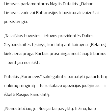
Lietuvos parlamentaras Naglis Puteikis. „Dabar
Lietuvos vadovai Baltarusijos klausimu akivaizdžiai
persistengia.
„Tai aiškus buvusios Lietuvos prezidentės Dalios
Grybauskaitės tęsinys, kuri lotų ant kaimyno. [Belarus]
kiekviena proga. Kartais prasminga neužčiaupti burnos
– bent jau nesikišti.
Puteikis „Euronews“ sakė galintis pamatyti pakartotinį
rinkimų rengimą – to reikalavo opozicijos judėjimas – ir
iškelti Rusijos kandidatą.
„Nenustebčiau, jei Rusijai tai pavyktų. Ji žino, kaip