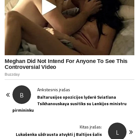
P
Ankstesnis įrašas
B
o
Baltarusijos opozicijos lyderė Sviatlana
Tsikhanouskaya susitiks su Lenkijos ministru
s
pirmininku
t
N
Kitas įrašas:
a
L
Lukašenka uždrausta atvykti į Baltijos šalis