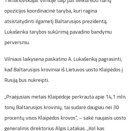
Tikhanovskajai. Vilniuje taip pat veikia 600 narių
opozicijos koordinacinė taryba, kuri ragina
atsistatydinti ilgametį Baltarusijos prezidentą.
Lukašenka tarybos sukūrimą pavadino bandymu
perversmu.
Vilniaus laikysena paskatino A. Lukašenką pagrasinti,
kad Baltarusijos kroviniai iš Lietuvos uosto Klaipėdos į
Rusiją bus nukreipti.
„Praėjusiais metais Klaipėdoje perkrauta apie 14,1 mln.
tonų Baltarusijos krovinių, tai sudarė daugiau nei 30
procentų visos Klaipėdos krovos“, – sakė naujasis uosto
generalinis direktorius Algis Latakas. „Kol kas