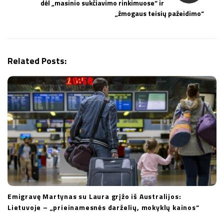
v
dėl „masinio sukčiavimo rinkimuose“ ir
i
„žmogaus teisių pažeidimo“
g
a
t
Related Posts:
i
o
n
Emigravę Martynas su Laura grįžo iš Australijos:
Lietuvoje – „prieinamesnės darželių, mokyklų kainos“