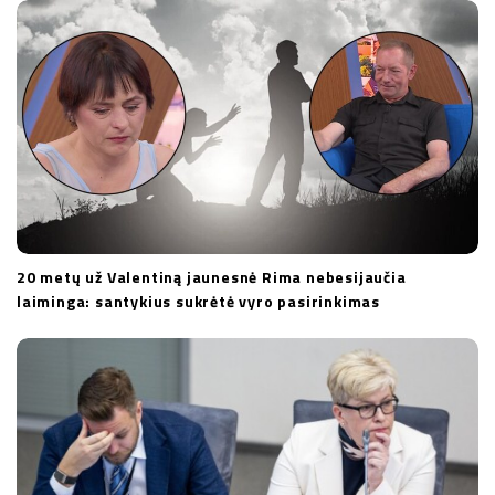
20 metų už Valentiną jaunesnė Rima nebesijaučia
laiminga: santykius sukrėtė vyro pasirinkimas