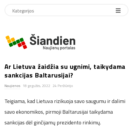
Kategorijos
S
i
Ar Lietuva žaidžia su ugnimi, taikydama
a
sankcijas Baltarusijai?
n
Naujienos
18 gegužės, 2022
24 Peržiūrėjo
d
Teigiama, kad Lietuva rizikuoja savo saugumu ir dalimi
i
savo ekonomikos, pirmoji Baltarusijai taikydama
sankcijas dėl ginčijamų prezidento rinkimų.
e