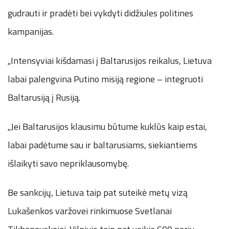
gudrauti ir pradėti bei vykdyti didžiules politines
kampanijas.
„Intensyviai kišdamasi į Baltarusijos reikalus, Lietuva
labai palengvina Putino misiją regione – integruoti
Baltarusiją į Rusiją.
„Jei Baltarusijos klausimu būtume kuklūs kaip estai,
labai padėtume sau ir baltarusiams, siekiantiems
išlaikyti savo nepriklausomybę.
Be sankcijų, Lietuva taip pat suteikė metų vizą
Lukašenkos varžovei rinkimuose Svetlanai