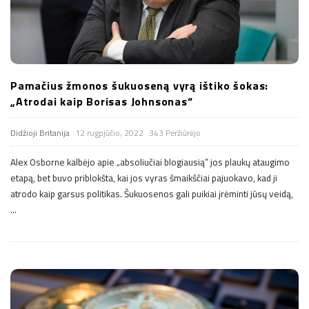
n
.
n
Pamačius žmonos šukuoseną vyrą ištiko šokas:
„Atrodai kaip Borisas Johnsonas“
e
Didžioji Britanija
12 rugpjūčio, 2022
343 Peržiūrėjo
t
Alex Osborne kalbėjo apie „absoliučiai blogiausią” jos plaukų ataugimo
etapą, bet buvo priblokšta, kai jos vyras šmaikščiai pajuokavo, kad ji
atrodo kaip garsus politikas. Šukuosenos gali puikiai įrėminti jūsų veidą,
…