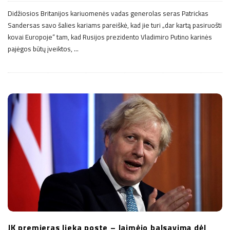
Didžiosios Britanijos kariuomenės vadas generolas seras Patrickas
Sandersas savo šalies kariams pareiškė, kad jie turi „dar kartą pasiruošti
kovai Europoje“ tam, kad Rusijos prezidento Vladimiro Putino karinės
pajėgos būtų įveiktos,
…
JK premjeras lieka poste – laimėjo balsavimą dėl