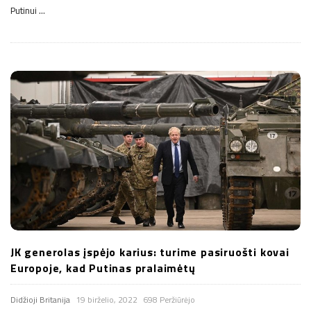
Putinui
…
JK generolas įspėjo karius: turime pasiruošti kovai
Europoje, kad Putinas pralaimėtų
Didžioji Britanija
19 birželio, 2022
698 Peržiūrėjo