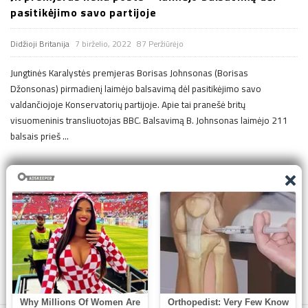
pasitikėjimo savo partijoje
Didžioji Britanija
7 birželio, 2022
87 Peržiūrėjo
Jungtinės Karalystės premjeras Borisas Johnsonas (Borisas
Džonsonas) pirmadienį laimėjo balsavimą dėl pasitikėjimo savo
valdančiojoje Konservatorių partijoje. Apie tai pranešė britų
visuomeninis transliuotojas BBC. Balsavimą B. Johnsonas laimėjo 211
balsais prieš
…
Į
1
…
7
8
9
r
a
š
ų