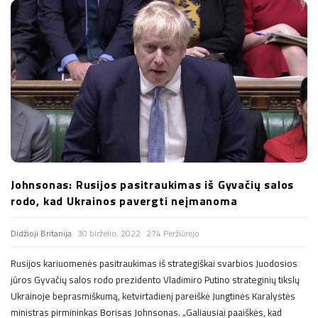
Johnsonas: Rusijos pasitraukimas iš Gyvačių salos
rodo, kad Ukrainos pavergti neįmanoma
Didžioji Britanija
30 birželio, 2022
274 Peržiūrėjo
Rusijos kariuomenės pasitraukimas iš strategiškai svarbios Juodosios
jūros Gyvačių salos rodo prezidento Vladimiro Putino strateginių tikslų
Ukrainoje beprasmiškumą, ketvirtadienį pareiškė Jungtinės Karalystės
ministras pirmininkas Borisas Johnsonas. „Galiausiai paaiškės, kad