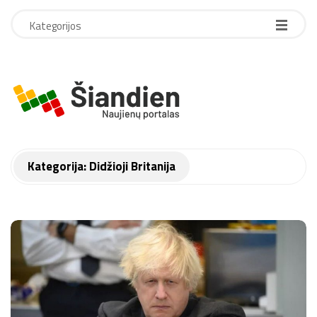
Kategorijos
S
i
a
Kategorija:
Didžioji Britanija
n
d
i
e