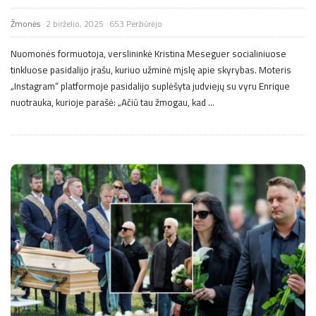
Žmonės
2 birželio, 2025
653 Peržiūrėjo
Nuomonės formuotoja, verslininkė Kristina Meseguer socialiniuose
tinkluose pasidalijo įrašu, kuriuo užminė mįslę apie skyrybas. Moteris
„Instagram“ platformoje pasidalijo suplėšyta judviejų su vyru Enrique
nuotrauka, kurioje parašė: „Ačiū tau žmogau, kad
…