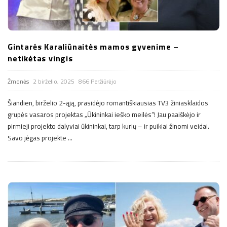
Gintarės Karaliūnaitės mamos gyvenime –
netikėtas vingis
Žmonės
2 birželio, 2025
866 Peržiūrėjo
Šiandien, birželio 2-ąją, prasidėjo romantiškiausias TV3 žiniasklaidos
grupės vasaros projektas „Ūkininkai ieško meilės“! Jau paaiškėjo ir
pirmieji projekto dalyviai ūkininkai, tarp kurių – ir puikiai žinomi veidai.
Savo jėgas projekte
…