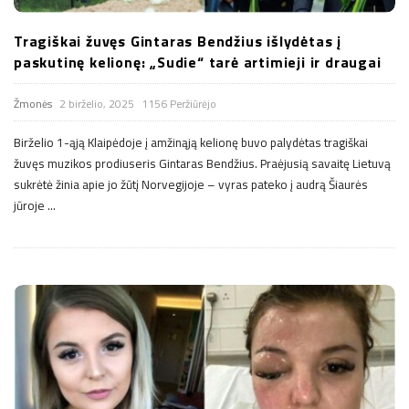
Tragiškai žuvęs Gintaras Bendžius išlydėtas į
paskutinę kelionę: „Sudie“ tarė artimieji ir draugai
Žmonės
2 birželio, 2025
1156 Peržiūrėjo
Birželio 1-ąją Klaipėdoje į amžinąją kelionę buvo palydėtas tragiškai
žuvęs muzikos prodiuseris Gintaras Bendžius. Praėjusią savaitę Lietuvą
sukrėtė žinia apie jo žūtį Norvegijoje – vyras pateko į audrą Šiaurės
jūroje
…