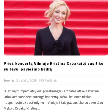
Prieš koncertą Vilniuje Kristina Orbakaitė susitiko
su tėvu: paviešino kadrą
Žmonės
2 birželio, 2025
633 Peržiūrėjo
Į Lietuvą trumpam atvykusi prieštaringai vertinama atlikėja Kristina
Orbakaitė sostinėje surengė koncertą. Tačiau kelionės tikslas
neapsiribojo tik pasirodymu – Vilniuje ji taip pat susitiko su savo tėvu
Mykolu Orbaku. Kristina
…