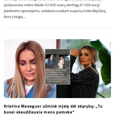
pastaruosius metus išleido 52 000 svarų sterlingų 61 000 eurų)
plastinėms operacijoms, siekdama susikurti svajonių moterišką kūną.
Nors ji teigia,
…
Kristina Meseguer užminė mįslę dėl skyrybų: „Tu
buvai skaudžiausia mano pamoka“