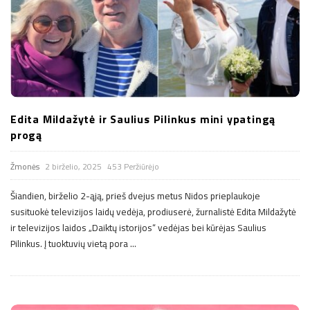
Edita Mildažytė ir Saulius Pilinkus mini ypatingą
progą
Žmonės
2 birželio, 2025
453 Peržiūrėjo
Šiandien, birželio 2-ąją, prieš dvejus metus Nidos prieplaukoje
susituokė televizijos laidų vedėja, prodiuserė, žurnalistė Edita Mildažytė
ir televizijos laidos „Daiktų istorijos“ vedėjas bei kūrėjas Saulius
Pilinkus. Į tuoktuvių vietą pora
…