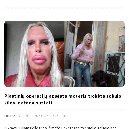
Plastinių operacijų apsėsta moteris trokšta tobulo
kūno: nežada sustoti
Žmonės
2 birželio, 2025
181 Peržiūrėjo
65 metų Fulvia Pellegrino iš mažo Peveragno miestelio Italijoje per