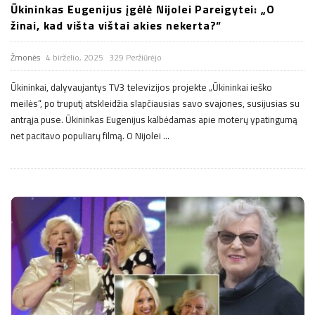
Ūkininkas Eugenijus įgėlė Nijolei Pareigytei: „O
žinai, kad višta vištai akies nekerta?“
Žmonės
4 birželio, 2025
329 Peržiūrėjo
Ūkininkai, dalyvaujantys TV3 televizijos projekte „Ūkininkai ieško
meilės“, po truputį atskleidžia slapčiausias savo svajones, susijusias su
antrąja puse. Ūkininkas Eugenijus kalbėdamas apie moterų ypatingumą
net pacitavo populiarų filmą. O Nijolei
…