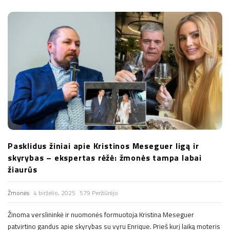
Pasklidus žiniai apie Kristinos Meseguer ligą ir
skyrybas – ekspertas rėžė: žmonės tampa labai
žiaurūs
Žmonės
4 birželio, 2025
579 Peržiūrėjo
Žinoma verslininkė ir nuomonės formuotoja Kristina Meseguer
patvirtino gandus apie skyrybas su vyru Enrique. Prieš kurį laiką moteris