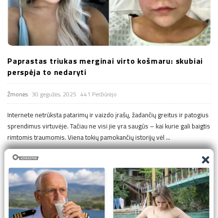
Paprastas triukas merginai virto košmaru: skubiai
perspėja to nedaryti
Žmonės
30 gegužės, 2025
441 Peržiūrėjo
Internete netrūksta patarimų ir vaizdo įrašų, žadančių greitus ir patogius
sprendimus virtuvėje. Tačiau ne visi jie yra saugūs – kai kurie gali baigtis
rimtomis traumomis. Viena tokių pamokančių istorijų vėl
…
Į
1
2
3
4
5
6
…
270
r