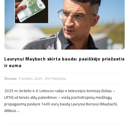
Laurynui Maybach skirta bauda: paaiškėjo priežastis
ir suma
Žmonės
5 birželio, 2025
255 Peržiūrėjo
2025 m. birželio 4 d. Lietuvos radijo ir televizijos komisija (toliau –
LRTK) už teisės aktų pažeidimus – viešą psichotropinių medžiagų
propagavimą paskyrė 1400 eurų baudą Laurynui Burovui (Maybach).
Atlikusi
…