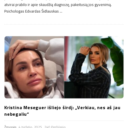
atvirai prabilo ir apie skaudžią diagnozę, pakeitusią jos gyvenimą.
Psichologas Edvardas Šidlauskas
…
Kristina Meseguer išliejo širdį: „Verkiau, nes aš jau
nebegaliu“
Žmonės
4 birželio, 2025
240 Peržiūrėjo