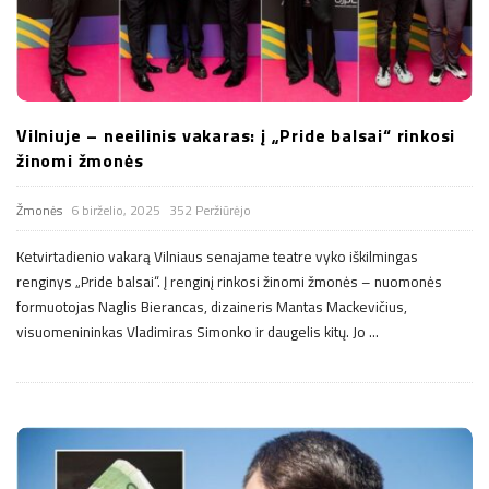
n
.
n
Vilniuje – neeilinis vakaras: į „Pride balsai“ rinkosi
žinomi žmonės
e
Žmonės
6 birželio, 2025
352 Peržiūrėjo
t
Ketvirtadienio vakarą Vilniaus senajame teatre vyko iškilmingas
renginys „Pride balsai“. Į renginį rinkosi žinomi žmonės – nuomonės
formuotojas Naglis Bierancas, dizaineris Mantas Mackevičius,
visuomenininkas Vladimiras Simonko ir daugelis kitų. Jo
…