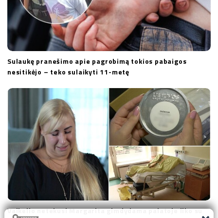
Sulaukę pranešimo apie pagrobimą tokios pabaigos
nesitikėjo – teko sulaikyti 11-metę
Vaikelio netekusi Margarita gimdydama palatoje liko su