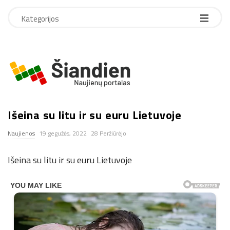
Kategorijos
S
i
Išeina su litu ir su euru Lietuvoje
a
Naujienos
19 gegužės, 2022
28 Peržiūrėjo
n
Išeina su litu ir su euru Lietuvoje
d
i
e