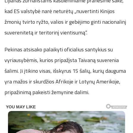
Lijianas žurnalistams kasdieniniame pranešime sakė,
kad ES valstybė narė neturėtų „nuvertinti Kinijos
žmonių tvirto ryžto, valios ir gebėjimo ginti nacionalinį
suverenitetą ir teritorinį vientisumą“.
Pekinas atsisako palaikyti oficialius santykius su
vyriausybėmis, kurios pripažįsta Taivaną suverenia
šalimi. Ji įtikino visas, išskyrus 15 šalių, kurių dauguma
yra mažos ir skurdžios Afrikoje ir Lotynų Amerikoje,
pripažinimą pakeisti žemynine dalimi.