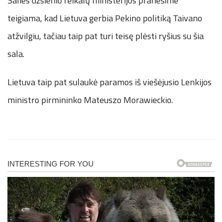
Šalies užsienio reikalų ministerijos pranešime
teigiama, kad Lietuva gerbia Pekino politiką Taivano
atžvilgiu, tačiau taip pat turi teisę plėsti ryšius su šia
sala.
Lietuva taip pat sulaukė paramos iš viešėjusio Lenkijos
ministro pirmininko Mateuszo Morawieckio.