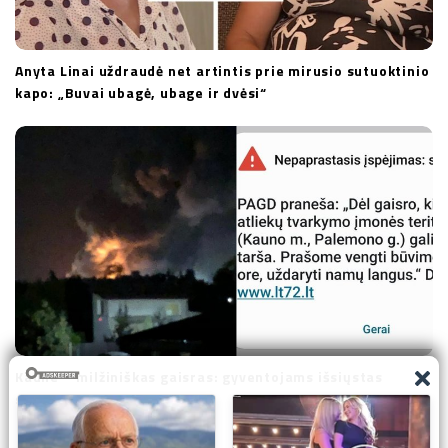
Anyta Linai uždraudė net artintis prie mirusio sutuoktinio
kapo: „Buvai ubagė, ubage ir dvėsi“
Kaune – milžiniškas gaisras: gyventojams išsiųstas
skubus perspėjimas