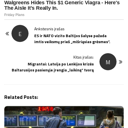
P
Ankstesnis įrašas
E
o
ES ir NATO vizito Baltijos šalyse pažada
imtis veiksmų prieš „mišriąsias grėsmes“.
s
t
Kitas įrašas:
N
M
Migrantai: Latvija po Lenkijos krizės
a
Baltarusijos pasienyje įrengia „laikiną“ tvorą
v
i
g
Related Posts:
a
t
i
o