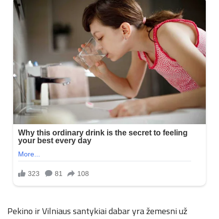
n
.
n
e
t
Pekino ir Vilniaus santykiai dabar yra žemesni už