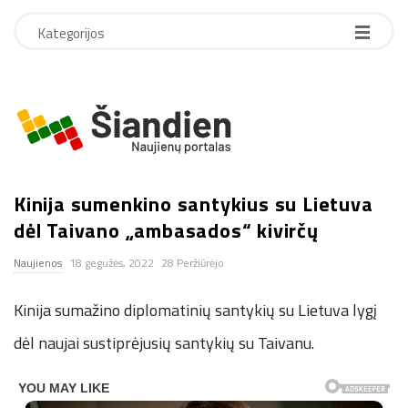
Kategorijos
S
i
Kinija sumenkino santykius su Lietuva
a
dėl Taivano „ambasados“ kivirčų
n
Naujienos
18 gegužės, 2022
28 Peržiūrėjo
d
Kinija sumažino diplomatinių santykių su Lietuva lygį
i
dėl naujai sustiprėjusių santykių su Taivanu.
e