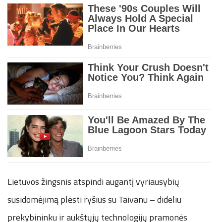
Lietuvos žingsnis atspindi augantį vyriausybių
susidomėjimą plėsti ryšius su Taivanu – dideliu
prekybininku ir aukštųjų technologijų pramonės