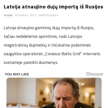
Latvija atnaujino dujų importą iš Rusijos
n
Verslas
18 birželio, 2022
1486 Peržiūrėjo
.
Latvija atnaujino gamtinių dujų importą iš Rusijos,
n
tačiau nedidelėmis apimtimis, rodo Latvijos
e
magistralinių dujotiekių ir Inčukalnio požeminės
saugyklos operatorės „Conexus Baltic Grid“ interneto
t
svetainėje pateikti duomenys.