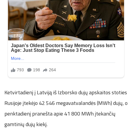
Ketvirtadienį į Latviją iš Izborsko dujų apskaitos stoties
Rusijoje įtekėjo 42 546 megavatvalandės (MWh) dujų, o
penktadienį pranešta apie 41 800 MWh įtekančių
gamtinių dujų kiekį.