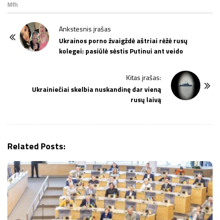
P
Ankstesnis įrašas
o
Ukrainos porno žvaigždė aštriai rėžė rusų
kolegei: pasiūlė sėstis Putinui ant veido
s
t
Kitas įrašas:
N
Ukrainiečiai skelbia nuskandinę dar vieną
a
rusų laivą
v
i
g
Related Posts:
a
t
i
o
n