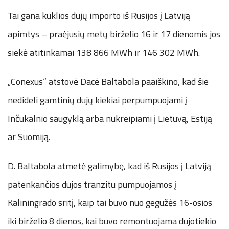
Tai gana kuklios dujų importo iš Rusijos į Latviją
apimtys – praėjusių metų birželio 16 ir 17 dienomis jos
siekė atitinkamai 138 866 MWh ir 146 302 MWh.
„Conexus“ atstovė Dacė Baltabola paaiškino, kad šie
nedideli gamtinių dujų kiekiai perpumpuojami į
Inčukalnio saugyklą arba nukreipiami į Lietuvą, Estiją
ar Suomiją.
D. Baltabola atmetė galimybę, kad iš Rusijos į Latviją
patenkančios dujos tranzitu pumpuojamos į
Kaliningrado sritį, kaip tai buvo nuo gegužės 16-osios
iki birželio 8 dienos, kai buvo remontuojama dujotiekio