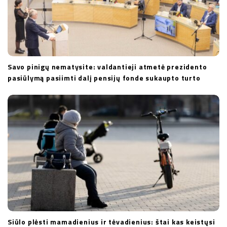
Savo pinigų nematysite: valdantieji atmetė prezidento
pasiūlymą pasiimti dalį pensijų fonde sukaupto turto
Siūlo plėsti mamadienius ir tėvadienius: štai kas keistųsi