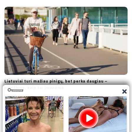
Lietuviai turi mažiau pinigų, bet perka daugiau –
paaiškino, kaip tai įmanoma