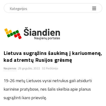
Kategorijos
S
i
Lietuva sugrąžins šaukimą į kariuomenę,
a
kad atremtų Rusijos grėsmę
n
Naujienos
29 gegužės, 2022
32 Peržiūrėjo
d
19-26 metų Lietuvos vyrai netrukus gali atsidurti
i
karinėse pratybose, nes šalis skelbia apie planus
sugrąžinti karo prievolę.
e