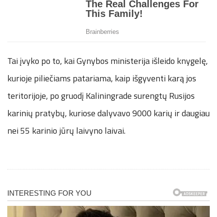
Tai įvyko po to, kai Gynybos ministerija išleido knygelę,
kurioje piliečiams patariama, kaip išgyventi karą jos
teritorijoje, po gruodį Kaliningrade surengtų Rusijos
karinių pratybų, kuriose dalyvavo 9000 karių ir daugiau
nei 55 karinio jūrų laivyno laivai.