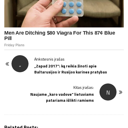
P
Ankstesnis įrašas
„
o
„Zapad 2017“: ką reikia žinoti apie
Baltarusijos ir Rusijos karines pratybas
s
t
Kitas įrašas:
N
N
Naujame „karo vadove“ lietuviams
a
patariama išlikti ramiems
v
i
g
Related Posts: