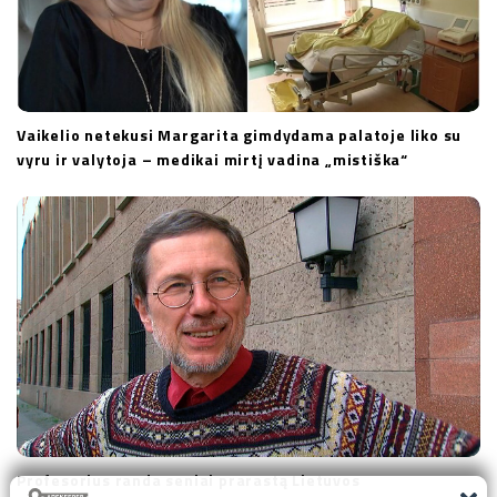
Vaikelio netekusi Margarita gimdydama palatoje liko su
vyru ir valytoja – medikai mirtį vadina „mistiška“
Profesorius randa seniai prarastą Lietuvos