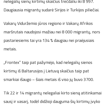
nelegalių sienų kirtimų skaičius trečdaliu iki 8 997.
Daugiausia migrantų sudarė Sirijos ir Turkijos piliečiai.
Vakarų Viduržemio jūros regiono ir Vakarų Afrikos
maršrutais naudojosi mažiau nei 8 000 migrantų, nors
pastariesiems tai yra 134 % daugiau nei praėjusiais
metais.
„Frontex“ taip pat pažymėjo, kad nelegalių sienos
kirtimų iš Baltarusijos į Lietuvą skaičius taip pat
smarkiai išaugo – šiais metais iš viso jų buvo 3700.
Tik 22 ir 14 migrantų nelegaliai kirto sieną atitinkamai
sausį ir vasarį, todėl didžioji dauguma šių kirtimų įvyko