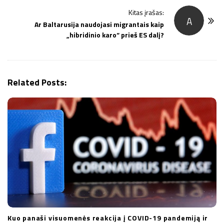
N
Kitas įrašas:
a
A
Ar Baltarusija naudojasi migrantais kaip
v
„hibridinio karo“ prieš ES dalį?
i
g
a
Related Posts:
t
i
o
n
Kuo panaši visuomenės reakcija į COVID-19 pandemiją ir