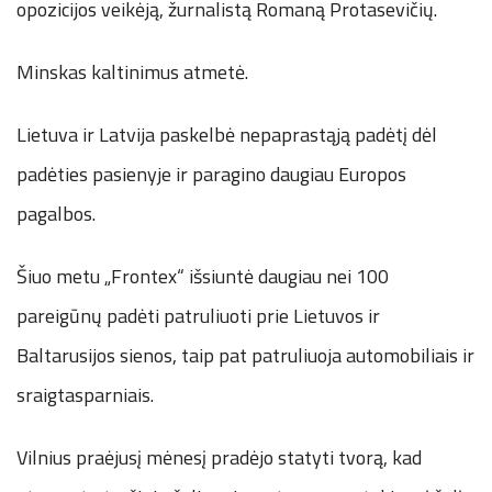
opozicijos veikėją, žurnalistą Romaną Protasevičių.
Minskas kaltinimus atmetė.
Lietuva ir Latvija paskelbė nepaprastąją padėtį dėl
padėties pasienyje ir paragino daugiau Europos
pagalbos.
Šiuo metu „Frontex“ išsiuntė daugiau nei 100
pareigūnų padėti patruliuoti prie Lietuvos ir
Baltarusijos sienos, taip pat patruliuoja automobiliais ir
sraigtasparniais.
Vilnius praėjusį mėnesį pradėjo statyti tvorą, kad