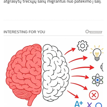
atgrasytų trečiųjų šalių migrantus nuo patekimo į šalį.