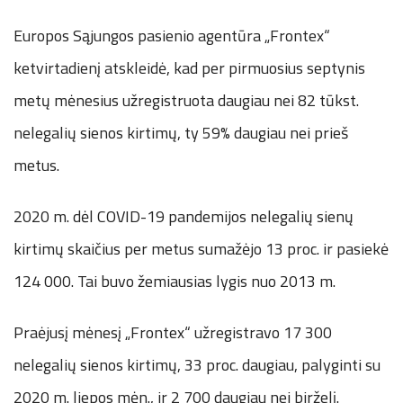
Europos Sąjungos pasienio agentūra „Frontex“
ketvirtadienį atskleidė, kad per pirmuosius septynis
metų mėnesius užregistruota daugiau nei 82 tūkst.
nelegalių sienos kirtimų, ty 59% daugiau nei prieš
metus.
2020 m. dėl COVID-19 pandemijos nelegalių sienų
kirtimų skaičius per metus sumažėjo 13 proc. ir pasiekė
124 000. Tai buvo žemiausias lygis nuo 2013 m.
Praėjusį mėnesį „Frontex“ užregistravo 17 300
nelegalių sienos kirtimų, 33 proc. daugiau, palyginti su
2020 m. liepos mėn., ir 2 700 daugiau nei birželį.