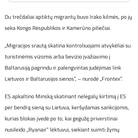
Du trečdaliai aptiktų migrantų buvo Irako kilmės, po jų
seka Kongo Respublikos ir Kamerūno piliečiai.
„Migracijos srautą skatina kontroliuojami atvykėliai su
turistinėmis vizomis arba bevizio įvažiavimo į
Baltarusiją pagrindu ir palengvintas judėjimas link
Lietuvos ir Baltarusijos sienos“, – nurodė „Frontex“.
ES apkaltino Minską skatinant nelegalų kirtimą į ES
per bendrą sieną su Lietuva, keršydamas sankcijomis,
kurias blokas įvedė po to, kai gegužę priverstinai
nusileido „Ryanair“ lėktuvui, siekiant suimti žymų