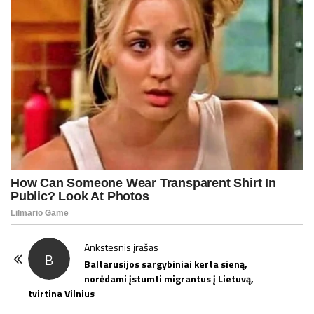
P
Ankstesnis įrašas
B
o
Baltarusijos sargybiniai kerta sieną,
norėdami įstumti migrantus į Lietuvą,
s
tvirtina Vilnius
t