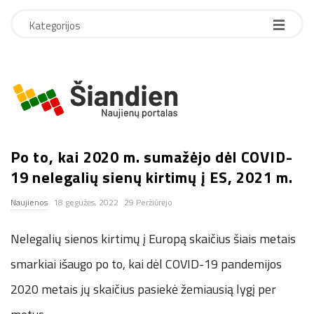
Kategorijos
S
i
Po to, kai 2020 m. sumažėjo dėl COVID-
a
19 nelegalių sienų kirtimų į ES, 2021 m.
n
Naujienos
18 gegužės, 2022
29 Peržiūrėjo
d
Nelegalių sienos kirtimų į Europą skaičius šiais metais
i
smarkiai išaugo po to, kai dėl COVID-19 pandemijos
2020 metais jų skaičius pasiekė žemiausią lygį per
e