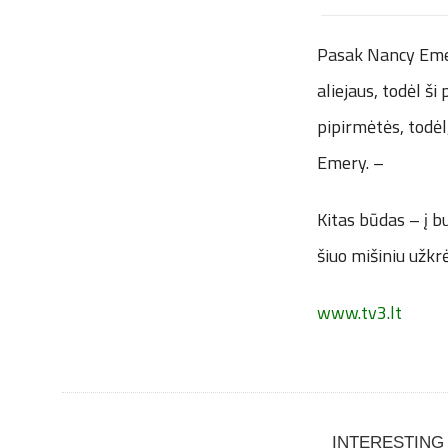
Pasak Nancy Emer
aliejaus, todėl š
pipirmėtės, todėl
Emery. –
Kitas būdas – į b
šiuo mišiniu užkrė
www.tv3.lt