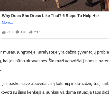
ir musės, Jungtinėje Karalystėje yra dažna gyventojų probl
ą, kai jos būna aktyvesnės. Šie maži vabzdžiai į namus pat
.
, jos paskui save atsiveda visą koloniją ir skruzdžių tuoj kn
 kovoti su šiais kenkėjais, sunkiai valdoma situacija taps didž