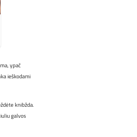
ema, ypač
enka ieškodami
ibždėte knibžda.
iuliu galvos