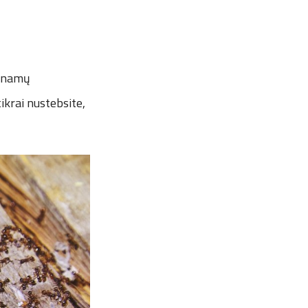
, namų
krai nustebsite,