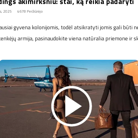
ings akimirksniu: štai, ką reikia padaryti
s, 2025
4678 Peržiūrėjo
usiai gyvena kolonijomis, todėl atsikratyti jomis gali būti 
enkėjų armija, pasinaudokite viena natūralia priemone ir s