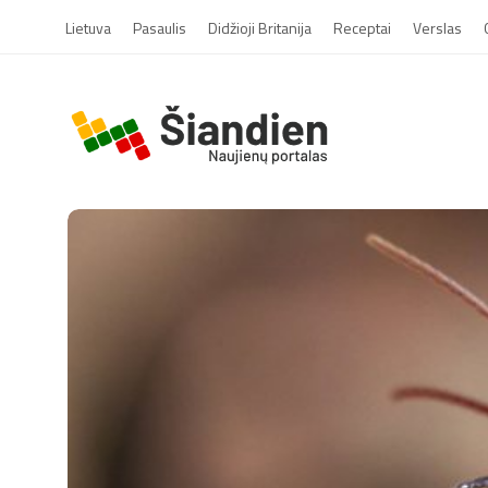
Lietuva
Pasaulis
Didžioji Britanija
Receptai
Verslas
S
i
a
n
d
i
e