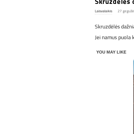
Skruzdėlės d
Laisvalaikis
27 gegužė
Skruzdėlės dažnia
Jei namus puola k