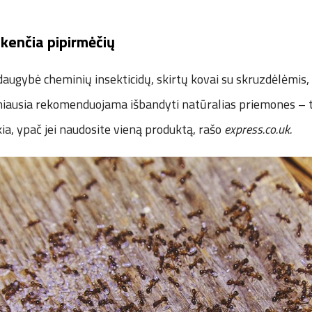
kenčia pipirmėčių
daugybė cheminių insekticidų, skirtų kovai su skruzdėlėmis
iausia rekomenduojama išbandyti natūralias priemones – ti
kia, ypač jei naudosite vieną produktą, rašo
express.co.uk.