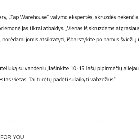
y, „Tap Warehouse“ valymo ekspertės, skruzdės nekenčia
i priemonė jas tikrai atbaidys. „Vienas iš skruzdėms atgrasia
, norėdami jomis atsikratyti, išbarstykite po namus šviežių
uteliuką su vandeniu įlašinkite 10-15 lašų pipirmėčių aliejau
stas vietas. Tai turėtų padėti sulaikyti vabzdžius.“