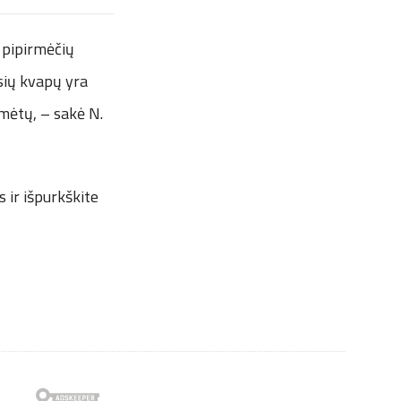
 pipirmėčių
usių kvapų yra
 mėtų, – sakė N.
s ir išpurkškite