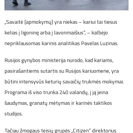
„Savaitė [apmokymų] yra niekas – kariui tai tiesus
kelias į ligoninę arba į lavonmaišius“, – kalbėjo
nepriklausomas karinis analitikas Pavelas Luzinas.
Rusijos gynybos ministerija nurodo, kad kariams,
pasirašantiems sutartis su Rusijos kariuomene, yra
būtini intensyvūs keturių savaičių trukmės mokymai.
Programa iš viso trunka 240 valandų, į ją įeina
šaudymas, granatų mėtymas ir karinės taktikos
studijos.
Tačiau žmogaus teisių grupės „Citizen“ direktorius