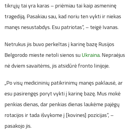
tikrųjų tai yra karas – priėmiau tai kaip asmeninę
tragediją. Pasakiau sau, kad noriu ten vykti ir niekas
manęs nesustabdys. Esu patriotas“, – teigė Ivanas.
Netrukus jis buvo perkeltas į karinę bazę Rusijos
Belgorodo mieste netoli sienos su
Ukraina
. Nepraėjus
nė dviem savaitėms, jis atsidūrė fronto linijoje.
„Po visų medicininių patikrinimų manęs paklausė, ar
esu pasirengęs poryt vykti į karinę bazę. Mus mokė
penkias dienas, dar penkias dienas laukėme pajėgų
rotacijos ir tada išvykome į [kovines] pozicijas“, –
pasakojo jis.