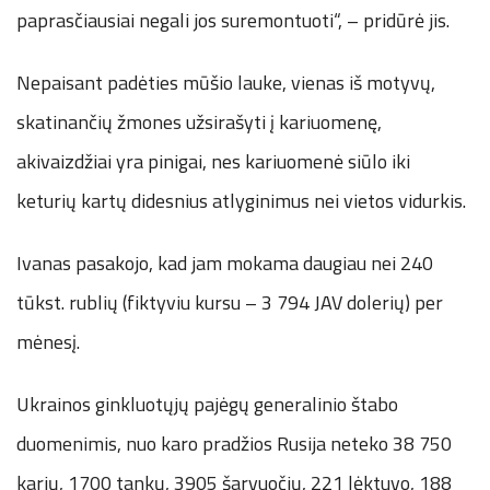
paprasčiausiai negali jos suremontuoti“, – pridūrė jis.
Nepaisant padėties mūšio lauke, vienas iš motyvų,
skatinančių žmones užsirašyti į kariuomenę,
akivaizdžiai yra pinigai, nes kariuomenė siūlo iki
keturių kartų didesnius atlyginimus nei vietos vidurkis.
Ivanas pasakojo, kad jam mokama daugiau nei 240
tūkst. rublių (fiktyviu kursu – 3 794 JAV dolerių) per
mėnesį.
Ukrainos ginkluotųjų pajėgų generalinio štabo
duomenimis, nuo karo pradžios Rusija neteko 38 750
karių, 1700 tankų, 3905 šarvuočių, 221 lėktuvo, 188