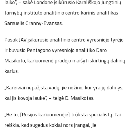
laiko“, – sakė Londone įsikūrusio Karališkojo Jungtinių
tarnybų instituto analitinio centro karinis analitikas
Samuelis Cranny-Evansas.
Pasak JAV įsikūrusio analitinio centro vyresniojo tyrėjo
ir buvusio Pentagono vyresniojo analitiko Daro
Masikoto, kariuomenė pradėjo maišyti skirtingų dalinių
karius.
„Kareiviai nepažįsta vadų, jie nežino, kur yra jų dalinys,
kai jis kovoja lauke“, – teigė D. Masikotas.
„Be to, [Rusijos kariuomenėje] trūksta specialistų. Tai
reiškia, kad sugedus kokiai nors įrangai, jie