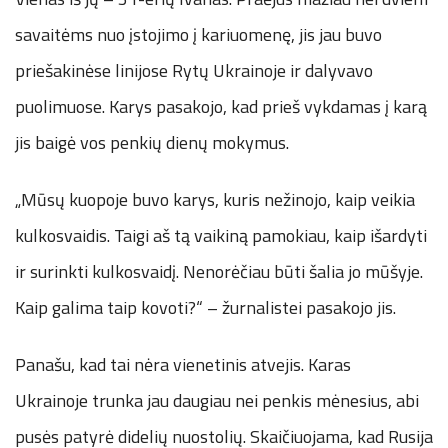
savaitėms nuo įstojimo į kariuomenę, jis jau buvo
priešakinėse linijose Rytų Ukrainoje ir dalyvavo
puolimuose. Karys pasakojo, kad prieš vykdamas į karą
jis baigė vos penkių dienų mokymus.
„Mūsų kuopoje buvo karys, kuris nežinojo, kaip veikia
kulkosvaidis. Taigi aš tą vaikiną pamokiau, kaip išardyti
ir surinkti kulkosvaidį. Nenorėčiau būti šalia jo mūšyje.
Kaip galima taip kovoti?“ – žurnalistei pasakojo jis.
Panašu, kad tai nėra vienetinis atvejis. Karas
Ukrainoje trunka jau daugiau nei penkis mėnesius, abi
pusės patyrė didelių nuostolių. Skaičiuojama, kad Rusija