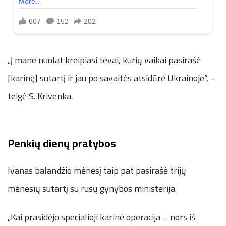
„Į mane nuolat kreipiasi tėvai, kurių vaikai pasirašė
[karinę] sutartį ir jau po savaitės atsidūrė Ukrainoje“, –
teigė S. Krivenka.
Penkių dienų pratybos
Ivanas balandžio mėnesį taip pat pasirašė trijų
mėnesių sutartį su rusų gynybos ministerija.
„Kai prasidėjo specialioji karinė operacija – nors iš