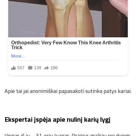
Apie tai jai anonimiškai papasakoti sutinka patys kariai.
Ekspertai įspėja apie nulinį karių lygį
Vienas iš jų – 31-erių Ivanas. Praėjus mažiau nei dviem