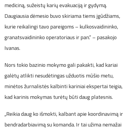
mediciną, sužeistų karių evakuaciją ir gydymą.
Daugiausia dėmesio buvo skiriama tiems įgūdžiams,
kurie reikalingi tavo pareigoms – kulkosvaidininko,
granatsvaidininko operatoriaus ir pan.“ – pasakojo
Ivanas.
Nors tokio bazinio mokymo gali pakakti, kad kariai
galėtų atlikti nesudėtingas užduotis mūšio metu,
minėtos žurnalistės kalbinti kariniai ekspertai teigia,
kad karinis mokymas turėtų būti daug platesnis.
„Reikia daug ko išmokti, kalbant apie koordinavimą ir
bendradarbiavimą su komanda. Ir tai užima nemažai