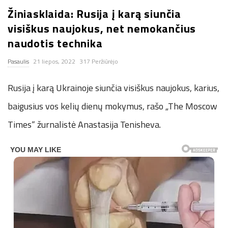
Žiniasklaida: Rusija į karą siunčia
n
visiškus naujokus, net nemokančius
.
naudotis technika
Pasaulis
21 liepos, 2022
317 Peržiūrėjo
n
Rusija į karą Ukrainoje siunčia visiškus naujokus, karius,
e
baigusius vos kelių dienų mokymus, rašo „The Moscow
t
Times“ žurnalistė Anastasija Tenisheva.