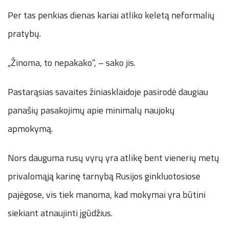
Per tas penkias dienas kariai atliko keletą neformalių
pratybų.
„Žinoma, to nepakako“, – sako jis.
Pastarąsias savaites žiniasklaidoje pasirodė daugiau
panašių pasakojimų apie minimalų naujokų
apmokymą.
Nors dauguma rusų vyrų yra atlikę bent vienerių metų
privalomąją karinę tarnybą Rusijos ginkluotosiose
pajėgose, vis tiek manoma, kad mokymai yra būtini
siekiant atnaujinti įgūdžius.