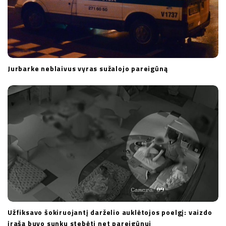
Jurbarke neblaivus vyras sužalojo pareigūną
Užfiksavo šokiruojantį darželio auklėtojos poelgį: vaizdo
įrašą buvo sunku stebėti net pareigūnui