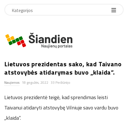
Kategorijos
S
i
Lietuvos prezidentas sako, kad Taivano
a
atstovybės atidarymas buvo „klaida“.
n
Naujienos
18 gegužės, 2022
33 Peržiūrėjo
d
Lietuvos prezidentė teigė, kad sprendimas leisti
i
Taivanui atidaryti atstovybę Vilniuje savo vardu buvo
„klaida“.
e