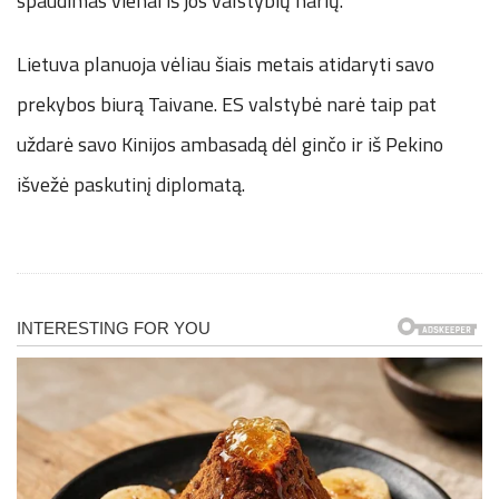
spaudimas vienai iš jos valstybių narių.
Lietuva planuoja vėliau šiais metais atidaryti savo
prekybos biurą Taivane. ES valstybė narė taip pat
uždarė savo Kinijos ambasadą dėl ginčo ir iš Pekino
išvežė paskutinį diplomatą.