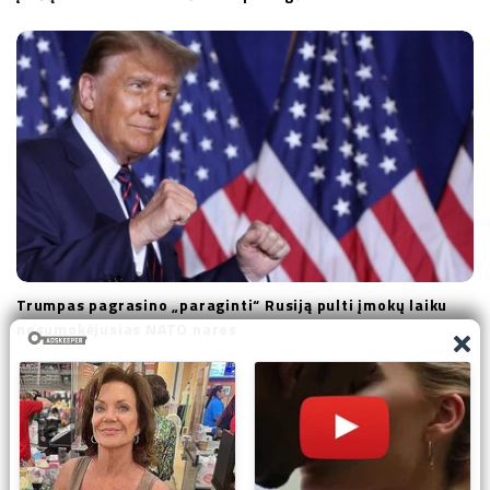
Trumpas pagrasino „paraginti“ Rusiją pulti įmokų laiku
nesumokėjusias NATO nares