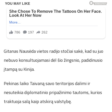
n
.
n
e
Gitanas Nausėda vietos radijo stočiai sakė, kad su juo
t
nebuvo konsultuojamasi dėl šio žingsnio, padidinusio
įtampą su Kinija.
Pekinas laiko Taivaną savo teritorijos dalimi ir
nesuteikia diplomatinio pripažinimo tautoms, kurios
traktuoja salą kaip atskirą valstybę.