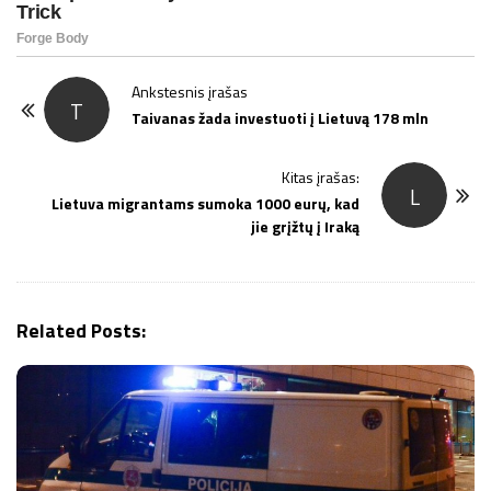
P
Ankstesnis įrašas
T
o
Taivanas žada investuoti į Lietuvą 178 mln
s
t
Kitas įrašas:
L
Lietuva migrantams sumoka 1000 eurų, kad
N
jie grįžtų į Iraką
a
v
i
g
Related Posts:
a
t
i
o
n