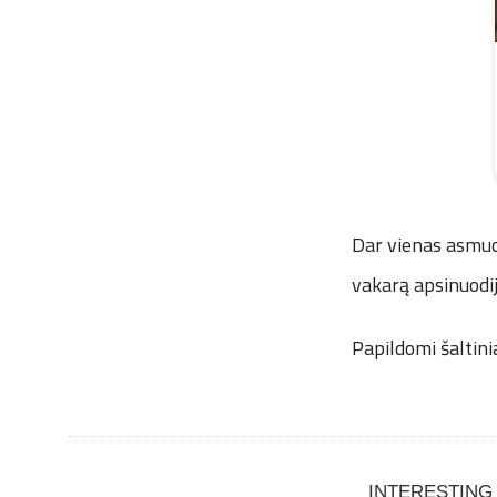
Dar vienas asmuo 
vakarą apsinuodij
Papildomi šaltini