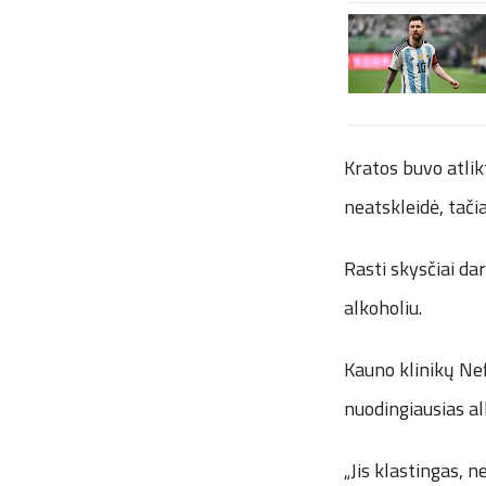
Kratos buvo atlik
neatskleidė, tači
Rasti skysčiai da
alkoholiu.
Kauno klinikų Nef
nuodingiausias al
„Jis klastingas, 