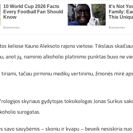
tos keliose Kauno Aleksoto rajono vietose. Tikslaus skaičia
au, anot jų, naminio alkoholio platinimo punktas buvo ne vie
r tiriami, tačiau pirminiu medikų vertinimu, žmonės mirė ap
rologijos skyriaus gydytojas toksikologas Jonas Surkus sako
koholio surogatas.
nes savo savybėmis – skoniu ir kvapu – beveik nesiskiria nuo e