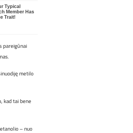
us pareigūnai
nas.
sinuodiję metilo
, kad tai bene
tanolio – nuo ​​