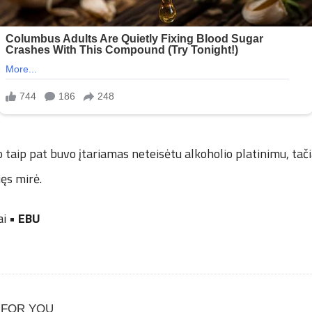
taip pat buvo įtariamas neteisėtu alkoholio platinimu, tač
ęs mirė.
ai
• EBU