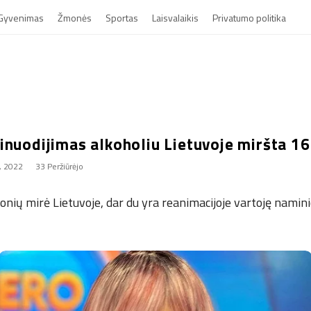
Gyvenimas
Žmonės
Sportas
Laisvalaikis
Privatumo politika
inuodijimas alkoholiu Lietuvoje miršta 1
, 2022
33 Peržiūrėjo
nių mirė Lietuvoje, dar du yra reanimacijoje vartoję namini