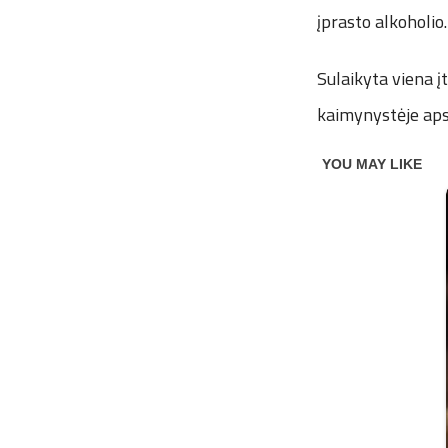
įprasto alkoholio.
Sulaikyta viena į
kaimynystėje apsi