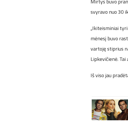
Mirtys buvo prane
svyravo nuo 30 i
„Ikiteisminiai ty
mėnesį buvo rast
vartoję stiprius 
Lipkevičienė. Ta
Iš viso jau pradėt