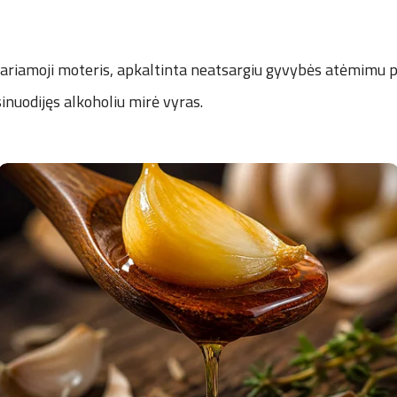
tariamoji moteris, apkaltinta neatsargiu gyvybės atėmimu po
nuodijęs alkoholiu mirė vyras.