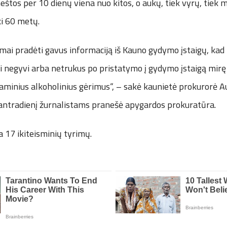
štos per 10 dienų viena nuo kitos, o aukų, tiek vyrų, tiek
ki 60 metų.
rimai pradėti gavus informaciją iš Kauno gydymo įstaigų, kad 
i negyvi arba netrukus po pristatymo į gydymo įstaigą mir
naminius alkoholinius gėrimus“, – sakė kaunietė prokurorė 
i antradienį žurnalistams pranešė apygardos prokuratūra.
a 17 ikiteisminių tyrimų.