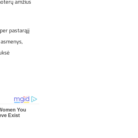
 moterų amžius
per pastarąjį
ę asmenys,
Auksė