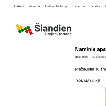
Lietuva
Pasaulis
Didžioji Britanija
Receptai
Verslas
S
i
Naminis aps
a
Naujienos
29 gegužės
n
Mažiausiai 16 žmo
d
i
e