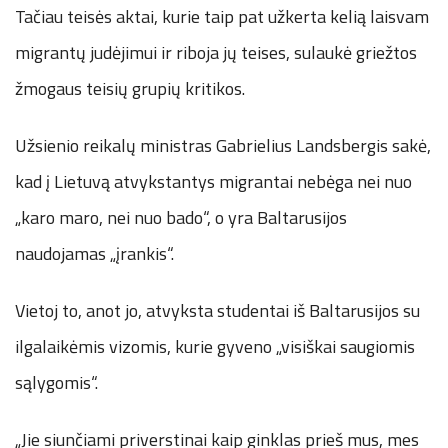
Tačiau teisės aktai, kurie taip pat užkerta kelią laisvam
migrantų judėjimui ir riboja jų teises, sulaukė griežtos
žmogaus teisių grupių kritikos.
Užsienio reikalų ministras Gabrielius Landsbergis sakė,
kad į Lietuvą atvykstantys migrantai nebėga nei nuo
„karo maro, nei nuo bado“, o yra Baltarusijos
naudojamas „įrankis“.
Vietoj to, anot jo, atvyksta studentai iš Baltarusijos su
ilgalaikėmis vizomis, kurie gyveno „visiškai saugiomis
sąlygomis“.
„Jie siunčiami priverstinai kaip ginklas prieš mus, mes