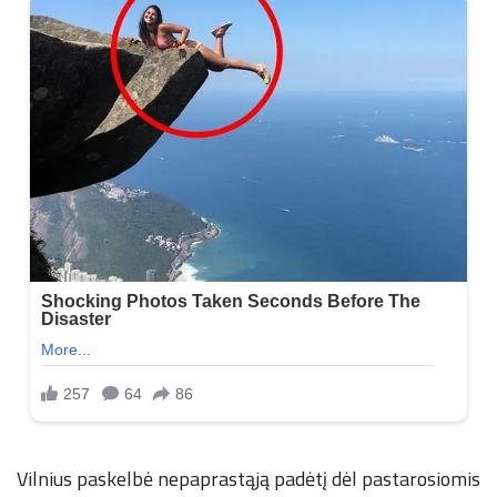
n
.
n
e
t
Vilnius paskelbė nepaprastąją padėtį dėl pastarosiomis