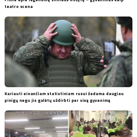
teatro scena
Kariauti einančiam statistiniam rusui žadama daugiau
pinigų negu jis galėtų uždirbti per visą gyvenimą