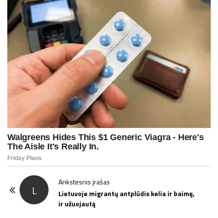
P
Ankstesnis įrašas
L
o
Lietuvoje migrantų antplūdis kelia ir baimę,
ir užuojautą
s