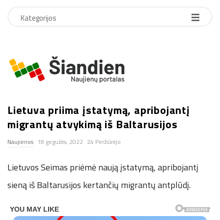
Kategorijos
S
i
Lietuva priima įstatymą, apribojantį
a
migrantų atvykimą iš Baltarusijos
n
Naujienos
18 gegužės, 2022
24 Peržiūrėjo
d
Lietuvos Seimas priėmė naują įstatymą, apribojantį
i
sieną iš Baltarusijos kertančių migrantų antplūdį.
e