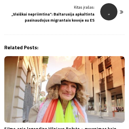
t
Kitas įrašas:
N
„
„Visiškai nepriimtina“: Baltarusija apkaltinta
a
pasinaudojus migrantais kovoje su ES
v
i
g
Related Posts:
a
t
i
o
n
Filme apie legendinę Vilniaus Rožytę – gyvenimas kaip