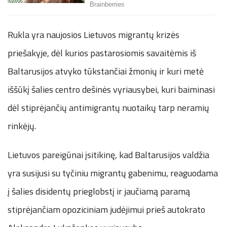
Rukla yra naujosios Lietuvos migrantų krizės
priešakyje, dėl kurios pastarosiomis savaitėmis iš
Baltarusijos atvyko tūkstančiai žmonių ir kuri metė
iššūkį šalies centro dešinės vyriausybei, kuri baiminasi
dėl stiprėjančių antimigrantų nuotaikų tarp neramių
rinkėjų.
Lietuvos pareigūnai įsitikinę, kad Baltarusijos valdžia
yra susijusi su tyčiniu migrantų gabenimu, reaguodama
į šalies disidentų prieglobstį ir jaučiamą paramą
stiprėjančiam opoziciniam judėjimui prieš autokrato