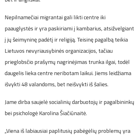
Nepilnamečiai migrantai gali likti centre iki
paauglystės ir yra paskiriami į kambarius, atsižvelgiant
į jų šeimyninę padėtį ir religiją. Teisinę pagalbą teikia
Lietuvos nevyriausybinės organizacijos, tačiau
prieglobsčio prašymų nagrinėjimas trunka ilgai, todėl
daugelis lieka centre neribotam laikui. Jiems leidžiama
išvykti 48 valandoms, bet neišvykti iš šalies.
Jame dirba saujelė socialinių darbuotojų ir pagalbininkų
bei psichologė Karolina Šiačiūnaitė.
„Viena iš labiausiai paplitusių pabėgėlių problemų yra