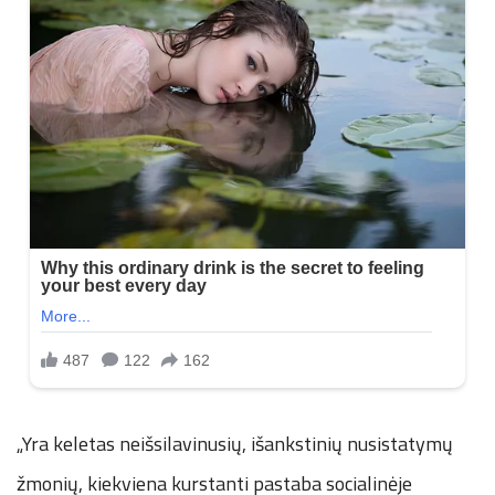
„Yra keletas neišsilavinusių, išankstinių nusistatymų
žmonių, kiekviena kurstanti pastaba socialinėje