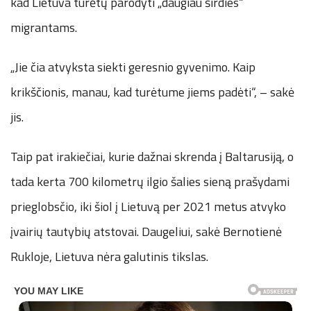
kad Lietuva turėtų parodyti „daugiau širdies“
migrantams.
„Jie čia atvyksta siekti geresnio gyvenimo. Kaip
krikščionis, manau, kad turėtume jiems padėti“, – sakė
jis.
Taip pat irakiečiai, kurie dažnai skrenda į Baltarusiją, o
tada kerta 700 kilometrų ilgio šalies sieną prašydami
prieglobsčio, iki šiol į Lietuvą per 2021 metus atvyko
įvairių tautybių atstovai. Daugeliui, sakė Bernotienė
Rukloje, Lietuva nėra galutinis tikslas.