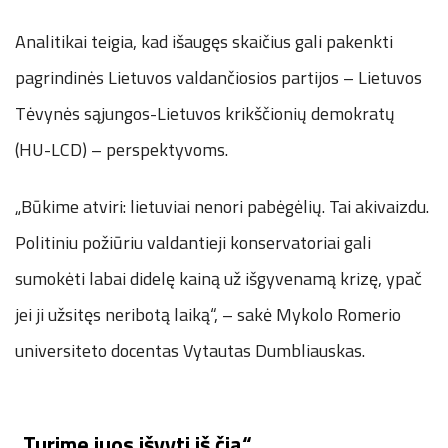
Analitikai teigia, kad išaugęs skaičius gali pakenkti
pagrindinės Lietuvos valdančiosios partijos – Lietuvos
Tėvynės sąjungos-Lietuvos krikščionių demokratų
(HU-LCD) – perspektyvoms.
„Būkime atviri: lietuviai nenori pabėgėlių. Tai akivaizdu.
Politiniu požiūriu valdantieji konservatoriai gali
sumokėti labai didelę kainą už išgyvenamą krizę, ypač
jei ji užsitęs neribotą laiką“, – sakė Mykolo Romerio
universiteto docentas Vytautas Dumbliauskas.
„Turime juos išvyti iš čia“