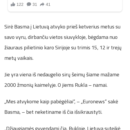
Sirė Basma į Lietuvą atvyko prieš ketverius metus su
savo vyru, dirbančiu vietos siuvykloje, bėgdama nuo
žiauraus pilietinio karo Sirijoje su trimis 15, 12 ir trejų
metų vaikais.
Jie yra viena iš nedaugelio sirų šeimų šiame mažame
2000 žmonių kaimelyje. O jiems Rukla – namai.
„Mes atvykome kaip pabėgėliai“, – „Euronews“ sakė
Basma, – bet neketiname iš čia išsikraustyti.
„Džiaugiamės gyvendami čia, Rukloje. Lietuva suteikė