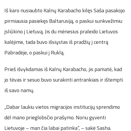
Iš karo nusiaubto Kalnų Karabacho kilęs Saša pasakojo
pirmiausia pasiekęs Baltarusiją, o paskui sunkvežimiu
įsliūkino į Lietuvą. Jis du mėnesius praleido Lietuvos
kalėjime, tada buvo išsiųstas iš pradžių į centrą
Pabradėje, o paskui į Ruklą.
Prieš išvykdamas iš Kalnų Karabacho, jis pamatė, kad
jo tėvas ir sesuo buvo surakinti antrankiais ir ištempti
iš savo namų.
„Dabar laukiu vietos migracijos institucijų sprendimo
dėl mano prieglobsčio prašymo. Noriu gyventi
Lietuvoje – man čia labai patinka“, – sakė Sasha.