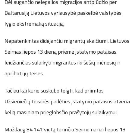
Dėl augančio nelegalios migracijos antplūdžio per
Baltarusiją Lietuvos vyriausybė paskelbė valstybės
lygio ekstremalią situaciją.
Nepatenkintas didėjančiu migrantų skaičiumi, Lietuvos
Seimas liepos 13 dieną priėmė įstatymo pataisas,
leidžiančias sulaikyti migrantus iki šešių mėnesių ir
apriboti jų teises.
Tačiau kai kurie suskubo teigti, kad priimtos
Užsieniečių teisinės padėties įstatymo pataisos atveria
kelią masiniam prieglobsčio prašytojų sulaikymui.
Maždaug 84 141 vietą turinčio Seimo nariai liepos 13