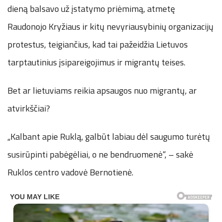
dieną balsavo už įstatymo priėmimą, atmetę
Raudonojo Kryžiaus ir kitų nevyriausybinių organizacijų
protestus, teigiančius, kad tai pažeidžia Lietuvos
tarptautinius įsipareigojimus ir migrantų teises.
Bet ar lietuviams reikia apsaugos nuo migrantų, ar
atvirkščiai?
„Kalbant apie Ruklą, galbūt labiau dėl saugumo turėtų
susirūpinti pabėgėliai, o ne bendruomenė“, – sakė
Ruklos centro vadovė Bernotienė.