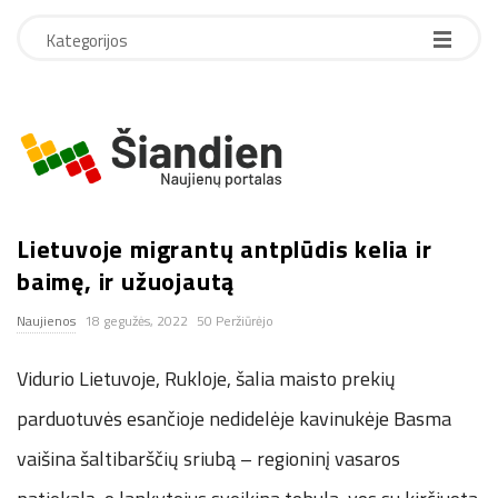
Kategorijos
S
i
Lietuvoje migrantų antplūdis kelia ir
a
baimę, ir užuojautą
n
Naujienos
18 gegužės, 2022
50 Peržiūrėjo
d
Vidurio Lietuvoje, Rukloje, šalia maisto prekių
i
parduotuvės esančioje nedidelėje kavinukėje Basma
vaišina šaltibarščių sriubą – regioninį vasaros
e