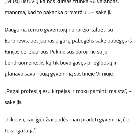
„Mūsų lietuvių kalbos kursas trunka 96 valandas,
manoma, kad to pakanka proveržiui“, – sakė ji.
Dauguma centro gyventojų nenorėjo kalbėti su
Euronews, bet jaunas uigūrų pabėgėlis sakė pabėgęs iš
Kinijos dėl žiauraus Pekino susidorojimo su jo
bendruomene. Jis ką tik buvo gavęs prieglobstį ir
planavo savo naują gyvenimą sostinėje Vilniuje.
„Pagal profesiją esu kirpėjas ir moku gaminti maistą“, –
sakė jis.
„Tikiuosi, kad įgūdžiai padės man pradėti gyvenimą čia
teisinga koja“.