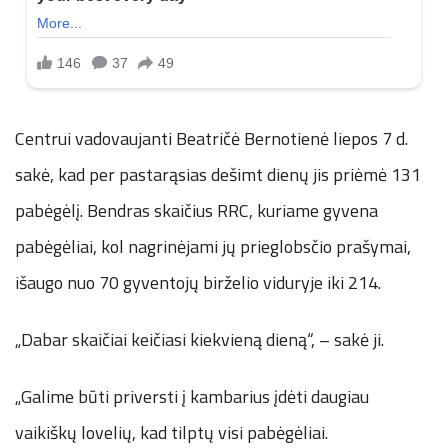
Centrui vadovaujanti Beatričė Bernotienė liepos 7 d.
sakė, kad per pastarąsias dešimt dienų jis priėmė 131
pabėgėlį. Bendras skaičius RRC, kuriame gyvena
pabėgėliai, kol nagrinėjami jų prieglobsčio prašymai,
išaugo nuo 70 gyventojų birželio viduryje iki 214.
„Dabar skaičiai keičiasi kiekvieną dieną“, – sakė ji.
„Galime būti priversti į kambarius įdėti daugiau
vaikiškų lovelių, kad tilptų visi pabėgėliai.