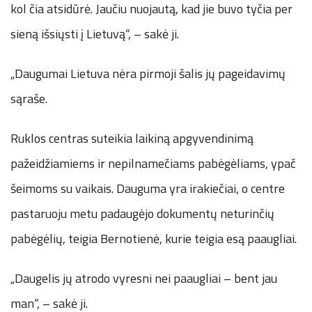
kol čia atsidūrė. Jaučiu nuojautą, kad jie buvo tyčia per
sieną išsiųsti į Lietuvą“, – sakė ji.
„Daugumai Lietuva nėra pirmoji šalis jų pageidavimų
sąraše.
Ruklos centras suteikia laikiną apgyvendinimą
pažeidžiamiems ir nepilnamečiams pabėgėliams, ypač
šeimoms su vaikais. Dauguma yra irakiečiai, o centre
pastaruoju metu padaugėjo dokumentų neturinčių
pabėgėlių, teigia Bernotienė, kurie teigia esą paaugliai.
„Daugelis jų atrodo vyresni nei paaugliai – bent jau
man“, – sakė ji.