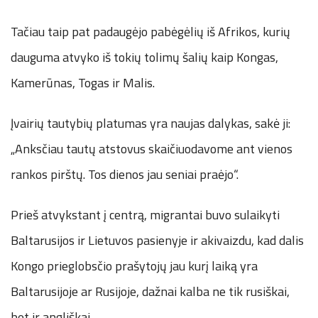
Tačiau taip pat padaugėjo pabėgėlių iš Afrikos, kurių
dauguma atvyko iš tokių tolimų šalių kaip Kongas,
Kamerūnas, Togas ir Malis.
Įvairių tautybių platumas yra naujas dalykas, sakė ji:
„Anksčiau tautų atstovus skaičiuodavome ant vienos
rankos pirštų. Tos dienos jau seniai praėjo“.
Prieš atvykstant į centrą, migrantai buvo sulaikyti
Baltarusijos ir Lietuvos pasienyje ir akivaizdu, kad dalis
Kongo prieglobsčio prašytojų jau kurį laiką yra
Baltarusijoje ar Rusijoje, dažnai kalba ne tik rusiškai,
bet ir angliškai.