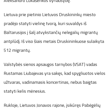
Aleksandro Lukašenkos vyriausybę.
Lietuva prie pietinio Lietuvos Druskininkų miesto
pradėjo statyti vielinę tvorą, kuri suvaldys iš
Baltarusijos į šalį atvykstančių nelegalių migrantų
antplūdį. Iš viso šiais metais Druskininkuose sulaikyta
512 migrantų.
Valstybės sienos apsaugos tarnybos (VSAT) vadas
Rustamas Liubajevas yra sakęs, kad spygliuotos vielos
užtvaras, vadinamasis koncertinas, nebus baigtas
statyti kelis mėnesius.
Rukloje, Lietuvos Jonavos rajone, įsikūręs Pabėgėlių